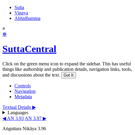
Sutta
Vinaya
Abhidhamma
≡
☸
SuttaCentral
Click on the green menu icon to expand the sidebar. This has useful
things like authorship and publication details, navigation links, tools,
and discussions about the text.
Got It
Controls
Navigation
Metadata
Textual Details ▶
Languages
◀ AN 3.93
AN 3.97 ▶
Aṅguttara Nikāya 3.96