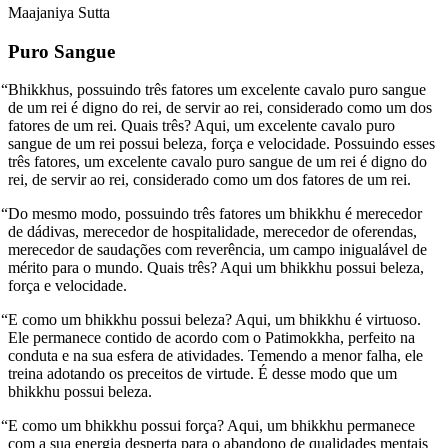
Maajaniya Sutta
Puro Sangue
“Bhikkhus, possuindo três fatores um excelente cavalo puro sangue
de um rei é digno do rei, de servir ao rei, considerado como um dos
fatores de um rei. Quais três? Aqui, um excelente cavalo puro
sangue de um rei possui beleza, força e velocidade. Possuindo esses
três fatores, um excelente cavalo puro sangue de um rei é digno do
rei, de servir ao rei, considerado como um dos fatores de um rei.
“Do mesmo modo, possuindo três fatores um bhikkhu é merecedor
de dádivas, merecedor de hospitalidade, merecedor de oferendas,
merecedor de saudações com reverência, um campo inigualável de
mérito para o mundo. Quais três? Aqui um bhikkhu possui beleza,
força e velocidade.
“E como um bhikkhu possui beleza? Aqui, um bhikkhu é virtuoso.
Ele permanece contido de acordo com o Patimokkha, perfeito na
conduta e na sua esfera de atividades. Temendo a menor falha, ele
treina adotando os preceitos de virtude. É desse modo que um
bhikkhu possui beleza.
“E como um bhikkhu possui força? Aqui, um bhikkhu permanece
com a sua energia desperta para o abandono de qualidades mentais