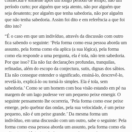
conhecida e somente após um longo período de tempo, não um
período curto; por alguém que seja atento, não por alguém que
seja desatento; por alguém que tenha sabedoria, não por alguém
que não tenha sabedoria. Assim foi dito e em referência a que foi
dito isto?
“É o caso em que um indivíduo, através da discussão com outro
fica sabendo o seguinte: ‘Pela forma como essa pessoa aborda um
assunto, pela forma como ela aplica (a sua lógica), pela forma
como ela responde a uma pergunta, ela é tola, não tem sabedoria.
Por que isso? Ela não faz declarações profundas, tranquilas,
refinadas, além do escopo da conjectura, sutis, dignas dos sábios.
Ela não consegue entender o significado, ensiná-lo, descrevê-lo,
revelá-lo, explicá-lo ou torná-lo simples. Ela é tola, sem
sabedoria.’ Como se um homem com boa visão estando em pé na
margem de um lago pudesse ver um pequeno peixe emergir. O
seguinte pensamento lhe ocorreria, ‘Pela forma como esse peixe
emerge, pelo quebrar das ondas, pela sua velocidade, é um peixe
pequeno, não é um peixe grande.’ Da mesma forma um
indivíduo, em uma discussão com um outro, sabe o seguinte: Pela
forma como essa pessoa aborda um assunto, pela forma como ela