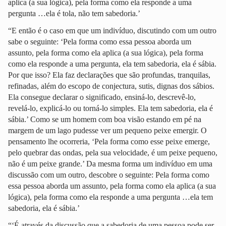
aplica (a sua lógica), pela forma como ela responde a uma
pergunta …ela é tola, não tem sabedoria.’
“E então é o caso em que um indivíduo, discutindo com um outro
sabe o seguinte: ‘Pela forma como essa pessoa aborda um
assunto, pela forma como ela aplica (a sua lógica), pela forma
como ela responde a uma pergunta, ela tem sabedoria, ela é sábia.
Por que isso? Ela faz declarações que são profundas, tranquilas,
refinadas, além do escopo de conjectura, sutis, dignas dos sábios.
Ela consegue declarar o significado, ensiná-lo, descrevê-lo,
revelá-lo, explicá-lo ou torná-lo simples. Ela tem sabedoria, ela é
sábia.’ Como se um homem com boa visão estando em pé na
margem de um lago pudesse ver um pequeno peixe emergir. O
pensamento lhe ocorreria, ‘Pela forma como esse peixe emerge,
pelo quebrar das ondas, pela sua velocidade, é um peixe pequeno,
não é um peixe grande.’ Da mesma forma um indivíduo em uma
discussão com um outro, descobre o seguinte: Pela forma como
essa pessoa aborda um assunto, pela forma como ela aplica (a sua
lógica), pela forma como ela responde a uma pergunta …ela tem
sabedoria, ela é sábia.’
“‘É através da discussão que a sabedoria de uma pessoa pode ser