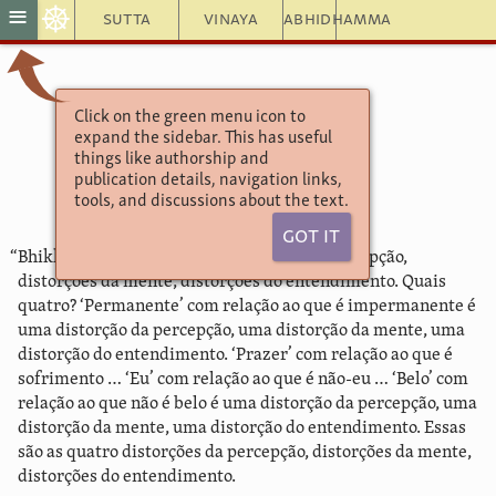
☸
≡
Sutta
Vinaya
Abhidhamma
Click on the green menu icon to
Aṅguttara Nikāya 4.49
expand the sidebar. This has useful
Vipallasa Sutta
things like authorship and
Distorções
publication details, navigation links,
tools, and discussions about the text.
Got It
“Bhikkhus, há essas quatro distorções da percepção,
distorções da mente, distorções do entendimento. Quais
quatro? ‘Permanente’ com relação ao que é impermanente é
uma distorção da percepção, uma distorção da mente, uma
distorção do entendimento. ‘Prazer’ com relação ao que é
sofrimento … ‘Eu’ com relação ao que é não-eu … ‘Belo’ com
relação ao que não é belo é uma distorção da percepção, uma
distorção da mente, uma distorção do entendimento. Essas
são as quatro distorções da percepção, distorções da mente,
distorções do entendimento.