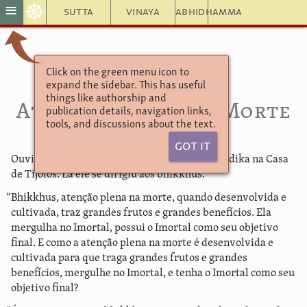
☸
≡
Sutta
Vinaya
Abhidhamma
Click on the green menu icon to
Aṅguttara Nikāya 8.74
expand the sidebar. This has useful
Maranassati (dutiya) Sutta
things like authorship and
Atenção Plena na Morte
publication details, navigation links,
tools, and discussions about the text.
Got It
Ouvi que certa vez o Abençoado estava em Nadika na Casa
de Tijolos. Lá ele se dirigiu aos bhikkhus:
“Bhikkhus, atenção plena na morte, quando desenvolvida e
cultivada, traz grandes frutos e grandes benefícios. Ela
mergulha no Imortal, possui o Imortal como seu objetivo
final. E como a atenção plena na morte é desenvolvida e
cultivada para que traga grandes frutos e grandes
benefícios, mergulhe no Imortal, e tenha o Imortal como seu
objetivo final?