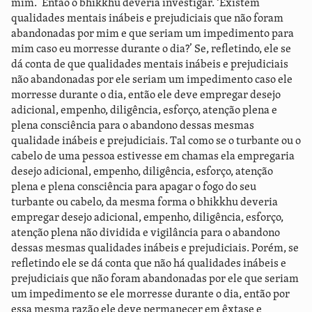
mim.’ Então o bhikkhu deveria investigar. ‘Existem
qualidades mentais inábeis e prejudiciais que não foram
abandonadas por mim e que seriam um impedimento para
mim caso eu morresse durante o dia?’ Se, refletindo, ele se
dá conta de que qualidades mentais inábeis e prejudiciais
não abandonadas por ele seriam um impedimento caso ele
morresse durante o dia, então ele deve empregar desejo
adicional, empenho, diligência, esforço, atenção plena e
plena consciência para o abandono dessas mesmas
qualidade inábeis e prejudiciais. Tal como se o turbante ou o
cabelo de uma pessoa estivesse em chamas ela empregaria
desejo adicional, empenho, diligência, esforço, atenção
plena e plena consciência para apagar o fogo do seu
turbante ou cabelo, da mesma forma o bhikkhu deveria
empregar desejo adicional, empenho, diligência, esforço,
atenção plena não dividida e vigilância para o abandono
dessas mesmas qualidades inábeis e prejudiciais. Porém, se
refletindo ele se dá conta que não há qualidades inábeis e
prejudiciais que não foram abandonadas por ele que seriam
um impedimento se ele morresse durante o dia, então por
essa mesma razão ele deve permanecer em êxtase e