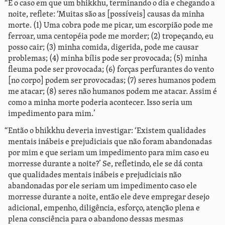
“É o caso em que um bhikkhu, terminando o dia e chegando a
noite, reflete: ‘Muitas são as [possíveis] causas da minha
morte. (1) Uma cobra pode me picar, um escorpião pode me
ferroar, uma centopéia pode me morder; (2) tropeçando, eu
posso cair; (3) minha comida, digerida, pode me causar
problemas; (4) minha bílis pode ser provocada; (5) minha
fleuma pode ser provocada; (6) forças perfurantes do vento
[no corpo] podem ser provocadas; (7) seres humanos podem
me atacar; (8) seres não humanos podem me atacar. Assim é
como a minha morte poderia acontecer. Isso seria um
impedimento para mim.’
“Então o bhikkhu deveria investigar: ‘Existem qualidades
mentais inábeis e prejudiciais que não foram abandonadas
por mim e que seriam um impedimento para mim caso eu
morresse durante a noite?’ Se, refletindo, ele se dá conta
que qualidades mentais inábeis e prejudiciais não
abandonadas por ele seriam um impedimento caso ele
morresse durante a noite, então ele deve empregar desejo
adicional, empenho, diligência, esforço, atenção plena e
plena consciência para o abandono dessas mesmas