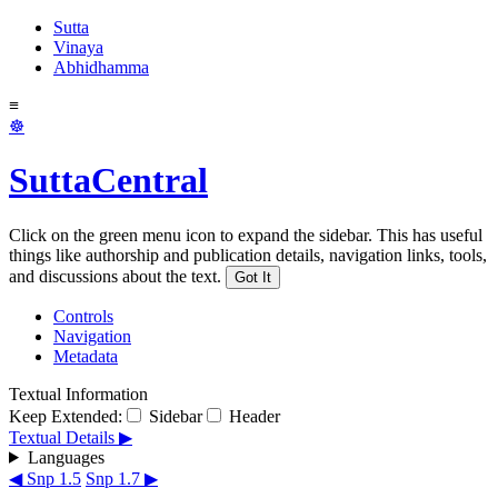
Sutta
Vinaya
Abhidhamma
≡
☸
SuttaCentral
Click on the green menu icon to expand the sidebar. This has useful
things like authorship and publication details, navigation links, tools,
and discussions about the text.
Got It
Controls
Navigation
Metadata
Textual Information
Keep Extended:
Sidebar
Header
Textual Details ▶
Languages
◀ Snp 1.5
Snp 1.7 ▶