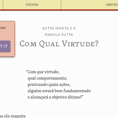
Vinaya
Abhi
 has
Sutta Nipāta 2.9
Kimsila Sutta
Com Qual Virtude?
t It
“Com que virtude,
qual comportamento,
praticando quais ações,
alguém estará bem fundamentado
e alcançará o objetivo último?”
e ele respeite