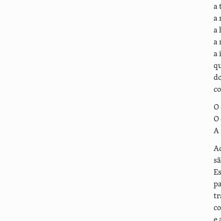
a 
a 
a 
a 
a 
qu
do
co
O 
O 
A 
Aq
sã
Es
pa
tr
co
e