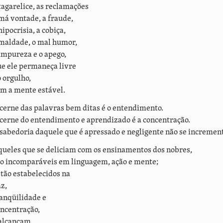
tagarelice, as reclamações
má vontade, a fraude,
hipocrisia, a cobiça,
maldade, o mal humor,
impureza e o apego,
e ele permaneça livre
 orgulho,
m a mente estável.
cerne das palavras bem ditas é o entendimento.
cerne do entendimento e aprendizado é a concentração.
sabedoria daquele que é apressado e negligente não se incremen
ueles que se deliciam com os ensinamentos dos nobres,
o incomparáveis em linguagem, ação e mente;
tão estabelecidos na
z,
anqüilidade e
ncentração,
 alcançam