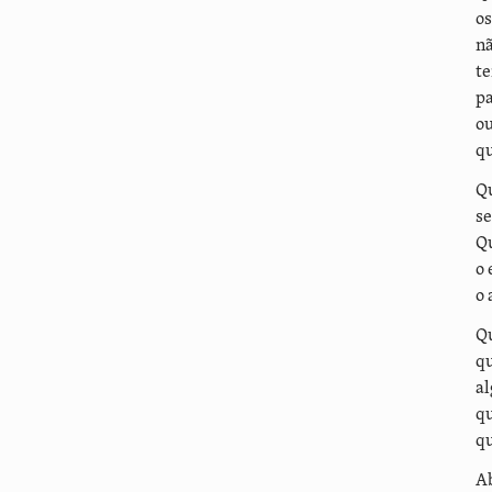
os
nã
t
pa
o
q
Qu
se
Qu
o 
o 
Qu
q
a
qu
qu
A