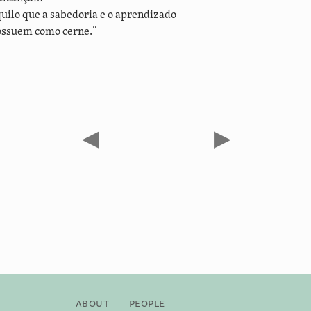
uilo que a sabedoria e o aprendizado
ossuem como cerne.”
◀
▶
About
People