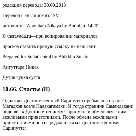
редакция перевода: 30.09.2013
Перевод с английского: SV
источник: “Anguttara Nikaya by Bodhi, p. 1420”
© theravada.ru—при копировании материалов
просьба ставить прямую ссылку на наш сайт.
Prepared for SuttaCentral by
Bhikkhu Sujato
.
Ангуттара Никая
Дутия сукха сутта
10.66. Счастье (II)
Однажды Достопочтенный Сарипутта пребывал в стране
Магадхов возле Налакагамаки. И тогда странник Самандакани
подошёл к Достопочтенному Сарипутте и обменялся с ним
вежливыми приветствиями. После обмена вежливыми
приветствиями он сел рядом и сказал Достопочтенному
Сарипутте: