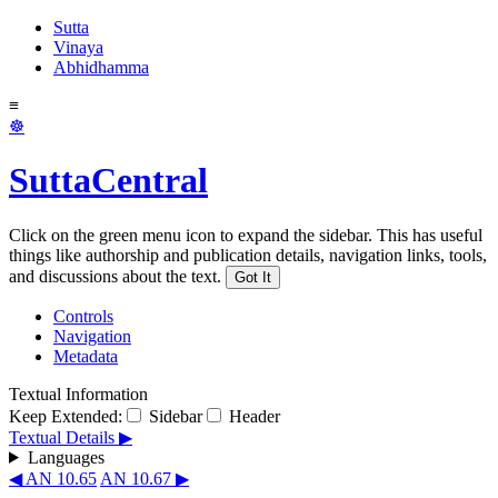
Sutta
Vinaya
Abhidhamma
≡
☸
SuttaCentral
Click on the green menu icon to expand the sidebar. This has useful
things like authorship and publication details, navigation links, tools,
and discussions about the text.
Got It
Controls
Navigation
Metadata
Textual Information
Keep Extended:
Sidebar
Header
Textual Details ▶
Languages
◀ AN 10.65
AN 10.67 ▶