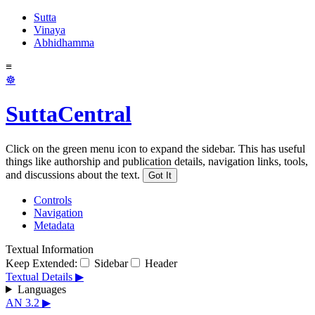
Sutta
Vinaya
Abhidhamma
≡
☸
SuttaCentral
Click on the green menu icon to expand the sidebar. This has useful
things like authorship and publication details, navigation links, tools,
and discussions about the text.
Got It
Controls
Navigation
Metadata
Textual Information
Keep Extended:
Sidebar
Header
Textual Details ▶
Languages
AN 3.2 ▶