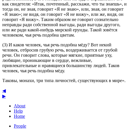
как свидетеля: «Итак, почтенный, расскажи, что ты знаешь», и
тогда он, не зная, говорит «Я не знаю», или, зная, он говорит
«Я знаю»; не видя, он говорит «Я не вижу», или же, видя, он
говорит «Я вижу». Таким образом не говорит сознательно
неправды ради собственной выгоды, ради выгоды другого,
или же ради какой-нибудь мирской ерунды. Такой зовётся
человеком, чья речь подобна цветам.
(3) И каков человек, чья речь подобна мёду? Вот некий
человек, отбросив грубую речь, воздерживается от грубой
речи. Он говорит слова, которые мягкие, приятные уху,
любящие, проникающие в сердце, вежливые,
привлекательные и нравящиеся большинству людей. Таков
человек, чья речь подобна мёду.
Таковы, монахи, три типа личностей, существующих в мире».
◀
▶
About
Help
Home
People