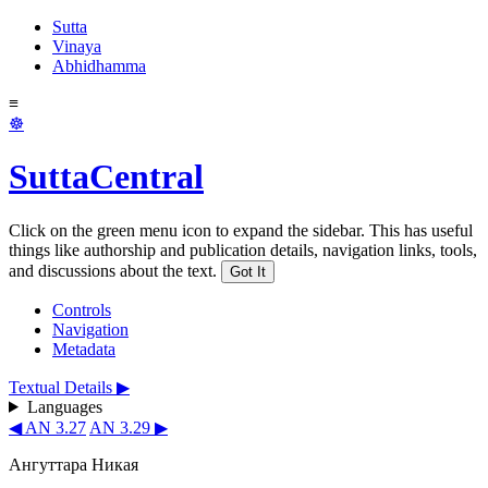
Sutta
Vinaya
Abhidhamma
≡
☸
SuttaCentral
Click on the green menu icon to expand the sidebar. This has useful
things like authorship and publication details, navigation links, tools,
and discussions about the text.
Got It
Controls
Navigation
Metadata
Textual Details ▶
Languages
◀ AN 3.27
AN 3.29 ▶
Ангуттара Никая