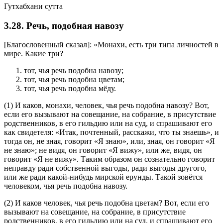
Гутхабхани сутта
3.28. Речь, подобная навозу
[Благословенный сказал]: «Монахи, есть три типа личностей в
мире. Какие три?
тот, чья речь подобна навозу;
тот, чья речь подобна цветам;
тот, чья речь подобна мёду.
(1) И каков, монахи, человек, чья речь подобна навозу? Вот,
если его вызывают на совещание, на собрание, в присутствие
родственников, в его гильдию или на суд, и спрашивают его
как свидетеля: «Итак, почтенный, расскажи, что ты знаешь», и
тогда он, не зная, говорит «Я знаю», или, зная, он говорит «Я
не знаю»; не видя, он говорит «Я вижу», или же, видя, он
говорит «Я не вижу». Таким образом он сознательно говорит
неправду ради собственной выгоды, ради выгоды другого,
или же ради какой-нибудь мирской ерунды. Такой зовётся
человеком, чья речь подобна навозу.
(2) И каков человек, чья речь подобна цветам? Вот, если его
вызывают на совещание, на собрание, в присутствие
родственников, в его гильдию или на суд, и спрашивают его