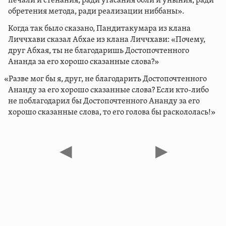
печали и стенания, ради угасания боли и уныния, ради
обретения метода, ради реализации ниббаны».
Когда так было сказано, Пандитакумара из клана
Личчхави сказал Абхае из клана Личчхави: «Почему,
друг Абхая, ты не благодаришь Достопочтенного
Ананда за его хорошо сказанные слова?»
«Разве мог бы я, друг, не благодарить Достопочтенного
Ананду за его хорошо сказанные слова? Если кто-либо
не поблагодарил бы Достопочтенного Ананду за его
хорошо сказанные слова, то его голова бы раскололась!»
◀
▶