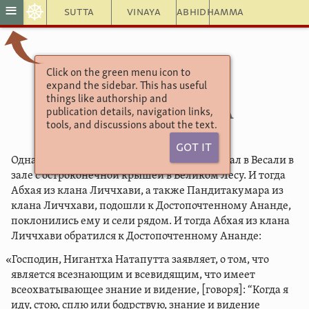
☸
≡
Sutta
Vinaya
Abhidhamma
Click on the green menu icon to
Ангуттара Никая
expand the sidebar. This has useful
Нигантха сутта
things like authorship and
3.74. Нигантха
publication details, navigation links,
tools, and discussions about the text.
Got It
Однажды Достопочтенный Ананда пребывал в Весали в
зале с остроконечной крышей в Великом Лесу. И тогда
Абхая из клана Личчхави, а также Пандитакумара из
клана Личчхави, подошли к Достопочтенному Ананде,
поклонились ему и сели рядом. И тогда Абхая из клана
Личчхави обратился к Достопочтенному Ананде:
«Господин, Нигантха Натапутта заявляет, о том, что
является всезнающим и всевидящим, что имеет
всеохватывающее знание и видение, [говоря]: “Когда я
иду, стою, сплю или бодрствую, знание и видение