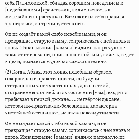
себя Патимоккхой, обладая хорошим поведением и
[подобающими] средствами, видя опасность в
мельчайших проступках. Возложив на себя правила
тренировки, он тренируется в них.
Он не создаёт какой-либо новой каммы, и он
прекращает старую камму, соприкасаясь с ней вновь и
вновь. Изнашивание [каммы] видимо напрямую, не
зависит от времени, приглашает пойти и увидеть, ведёт
к цели, познаётся мудрыми самостоятельно.
(2) Когда, Абхая, этот монах подобным образом
совершенен в нравственности, он будучи
отстранённым от чувственных удовольствий,
отстранённым от неблагих состояний [ума], входит и
пребывает в первой джхане… …четвёртой джхане,
которая ни-приятна-ни-болезненна, характерна
чистейшей осознанностью из-за невозмутимости.
Он не создаёт какой-либо новой каммы, и он
прекращает старую камму, соприкасаясь с ней вновь и
вновь. Изнашивание [каммы] видимо напрямую, не