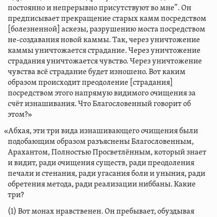
постоянно и непрерывно присутствуют во мне”. Он
предписывает прекращение старых камм посредством
[болезненной] аскезы, разрушению моста посредством
не-создавания новой каммы. Так, через уничтожение
каммы уничтожается страдание. Через уничтожение
страдания уничтожается чувство. Через уничтожение
чувства всё страдание будет изношено. Вот каким
образом происходит преодоление [страдания]
посредством этого напрямую видимого очищения за
счёт изнашивания. Что Благословенный говорит об
этом?»
«Абхая, эти три вида изнашивающего очищения были
подобающим образом разъяснены Благословенным,
Арахантом, Полностью Просветлённым, который знает
и видит, ради очищения существ, ради преодоления
печали и стенания, ради угасания боли и уныния, ради
обретения метода, ради реализации ниббаны. Какие
три?
(1) Вот монах нравственен. Он пребывает, обуздывая