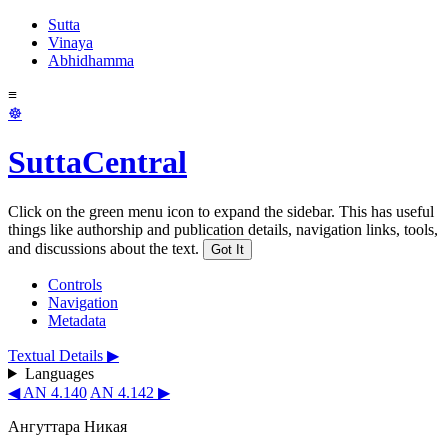
Sutta
Vinaya
Abhidhamma
≡
☸
SuttaCentral
Click on the green menu icon to expand the sidebar. This has useful
things like authorship and publication details, navigation links, tools,
and discussions about the text.
Got It
Controls
Navigation
Metadata
Textual Details ▶
Languages
◀ AN 4.140
AN 4.142 ▶
Ангуттара Никая