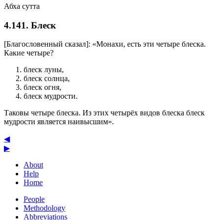
Абха сутта
4.141. Блеск
[Благословенный сказал]: «Монахи, есть эти четыре блеска.
Какие четыре?
блеск луны,
блеск солнца,
блеск огня,
блеск мудрости.
Таковы четыре блеска. Из этих четырёх видов блеска блеск
мудрости является наивысшим».
◀
▶
About
Help
Home
People
Methodology
Abbreviations