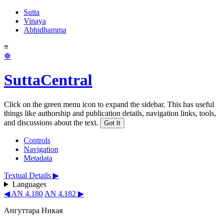
Sutta
Vinaya
Abhidhamma
≡
☸
SuttaCentral
Click on the green menu icon to expand the sidebar. This has useful
things like authorship and publication details, navigation links, tools,
and discussions about the text.
Got It
Controls
Navigation
Metadata
Textual Details ▶
Languages
◀ AN 4.180
AN 4.182 ▶
Ангуттара Никая