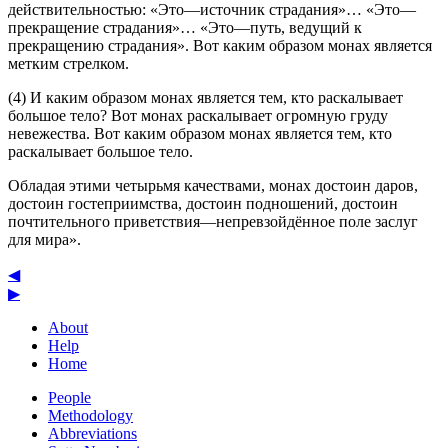
действительностью: «Это—источник страдания»… «Это—
прекращение страдания»… «Это—путь, ведущий к
прекращению страдания». Вот каким образом монах является
метким стрелком.
(4) И каким образом монах является тем, кто раскалывает
большое тело? Вот монах раскалывает огромную груду
невежества. Вот каким образом монах является тем, кто
раскалывает большое тело.
Обладая этими четырьмя качествами, монах достоин даров,
достоин гостеприимства, достоин подношений, достоин
почтительного приветствия—непревзойдённое поле заслуг
для мира».
◀
▶
About
Help
Home
People
Methodology
Abbreviations