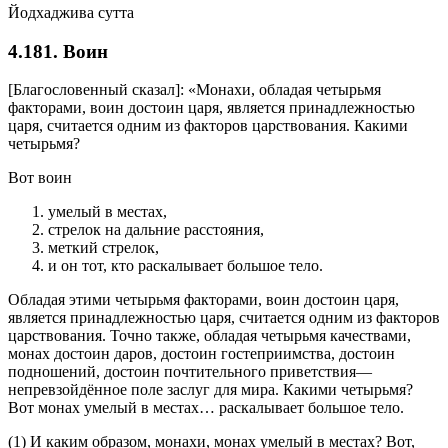
Йодхаджива сутта
4.181. Воин
[Благословенный сказал]: «Монахи, обладая четырьмя
факторами, воин достоин царя, является принадлежностью
царя, считается одним из факторов царствования. Какими
четырьмя?
Вот воин
умелый в местах,
стрелок на дальние расстояния,
меткий стрелок,
и он тот, кто раскалывает большое тело.
Обладая этими четырьмя факторами, воин достоин царя,
является принадлежностью царя, считается одним из факторов
царствования. Точно также, обладая четырьмя качествами,
монах достоин даров, достоин гостеприимства, достоин
подношений, достоин почтительного приветствия—
непревзойдённое поле заслуг для мира. Какими четырьмя?
Вот монах умелый в местах… раскалывает большое тело.
(1) И каким образом, монахи, монах умелый в местах? Вот,