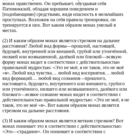
монах нравственен. Он пребывает, обуздывая себя
Патимоккхой, обладая хорошим поведением и
[подобающими] средствами, видя опасность в мельчайших
проступках. Возложив на себя правила тренировки, он
тренируется в них. Вот каким образом монах умелый в
местах.
(2) И каким образом монах является стрелком на дальние
расстояния? Любой вид формы—прошлой, настоящей,
будущей, внутренней или внешней, грубой или утончённой,
низшей или возвышенной, далёкой или близкой—всякую
форму монах видит в соответствии с действительностью
правильной мудростью: «Это не моё, я не таков, это не моё
«я». Любой вид чувства… любой вид восприятия… любой
вид формаций… любой вид сознания—прошлого,
настоящего, будущего, внутреннего или внешнего, грубого
или утончённого, низшего или возвышенного, далёкого или
близкого—всякое сознание монах видит в соответствии с
действительностью правильной мудростью: «Это не моё, я не
таков, это не моё «я». Вот каким образом монах является
стрелком на дальние расстояния.
(3) И каким образом монах является метким стрелком? Вот
монах понимает это в соответствии с действительностью:
«Это—страдание». Он понимает в соответствии с