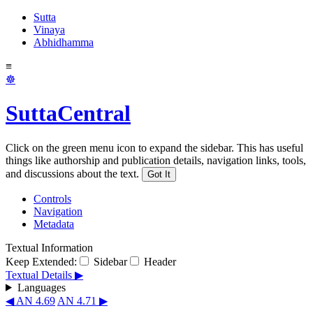
Sutta
Vinaya
Abhidhamma
≡
☸
SuttaCentral
Click on the green menu icon to expand the sidebar. This has useful
things like authorship and publication details, navigation links, tools,
and discussions about the text.
Got It
Controls
Navigation
Metadata
Textual Information
Keep Extended:
Sidebar
Header
Textual Details ▶
Languages
◀ AN 4.69
AN 4.71 ▶