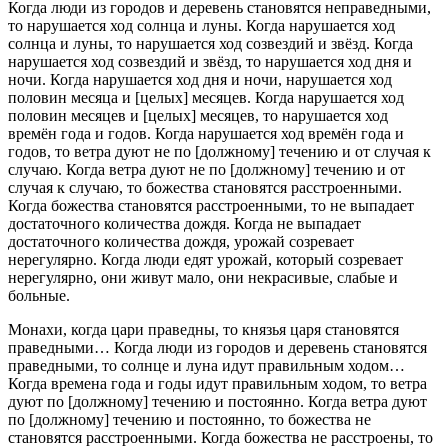
Когда люди из городов и деревень становятся неправедными,
то нарушается ход солнца и луны. Когда нарушается ход
солнца и луны, то нарушается ход созвездий и звёзд. Когда
нарушается ход созвездий и звёзд, то нарушается ход дня и
ночи. Когда нарушается ход дня и ночи, нарушается ход
половин месяца и [целых] месяцев. Когда нарушается ход
половин месяцев и [целых] месяцев, то нарушается ход
времён года и годов. Когда нарушается ход времён года и
годов, то ветра дуют не по [должному] течению и от случая к
случаю. Когда ветра дуют не по [должному] течению и от
случая к случаю, то божества становятся расстроенными.
Когда божества становятся расстроенными, то не выпадает
достаточного количества дождя. Когда не выпадает
достаточного количества дождя, урожай созревает
нерегулярно. Когда люди едят урожай, который созревает
нерегулярно, они живут мало, они некрасивые, слабые и
больные.
Монахи, когда цари праведны, то князья царя становятся
праведными… Когда люди из городов и деревень становятся
праведными, то солнце и луна идут правильным ходом…
Когда времена года и годы идут правильным ходом, то ветра
дуют по [должному] течению и постоянно. Когда ветра дуют
по [должному] течению и постоянно, то божества не
становятся расстроенными. Когда божества не расстроены, то