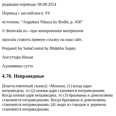
редакция перевода: 08.08.2014
Перевод с английского: SV
источник: “Anguttara Nikaya by Bodhi, p. 458”
© theravada.ru—при копировании материалов
просьба ставить прямую ссылку на наш сайт.
Prepared for SuttaCentral by
Bhikkhu Sujato
.
Ангуттара Никая
Адхаммика сутта
4.70. Неправедные
[Благословенный сказал]: «Монахи, (1) когда цари
неправедны, то (2) князья царя становятся неправедными.
Когда князья царя неправедны, то (3) брахманы и домохозяева
становятся неправедными. Когда брахманы и домохозяева
становятся неправедными, (4) люди из городов и деревень
становятся неправедными.