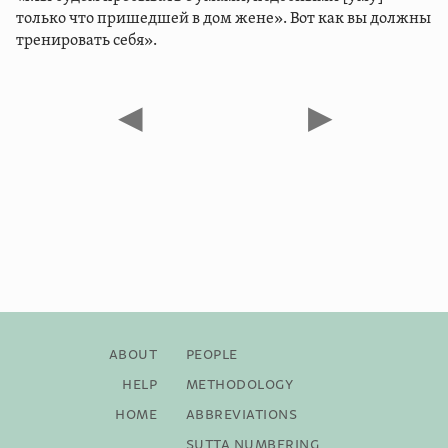
только что пришедшей в дом жене». Вот как вы должны
тренировать себя».
◀
▶
About
People
Help
Methodology
Home
Abbreviations
Sutta Numbering