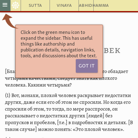
☸
≡
Sutta
Vinaya
Abhidhamma
Click on the green menu icon to
Ангуттара Никая
expand the sidebar. This has useful
Саппуриса сутта
things like authorship and
4.73. Плохой человек
publication details, navigation links,
tools, and discussions about the text.
Got It
[Благословенный сказал]: «Монахи, того, кто обладает
четырьмя качествами, следует знать как плохого
человека. Какими четырьмя?
(1) Вот, монахи, плохой человек раскрывает недостатки
других, даже если его об этом не спросили. Но когда его
спросили об этом, то тогда, по мере расспросов, он
рассказывает о недостатках других [людей] без
пропусков и пробелов, [т.е.] в подробностях и деталях. [В
таком случае] можно понять: «Это плохой человек».