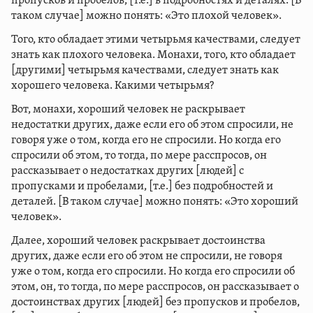
пропусков и пробелов, [т.е.] в подробностях и деталях. [В
таком случае] можно понять: «Это плохой человек».
Того, кто обладает этими четырьмя качествами, следует
знать как плохого человека. Монахи, того, кто обладает
[другими] четырьмя качествами, следует знать как
хорошего человека. Какими четырьмя?
Вот, монахи, хороший человек не раскрывает
недостатки других, даже если его об этом спросили, не
говоря уже о том, когда его не спросили. Но когда его
спросили об этом, то тогда, по мере расспросов, он
рассказывает о недостатках других [людей] с
пропусками и пробелами, [т.е.] без подробностей и
деталей. [В таком случае] можно понять: «Это хороший
человек».
Далее, хороший человек раскрывает достоинства
других, даже если его об этом не спросили, не говоря
уже о том, когда его спросили. Но когда его спросили об
этом, он, то тогда, по мере расспросов, он рассказывает о
достоинствах других [людей] без пропусков и пробелов,