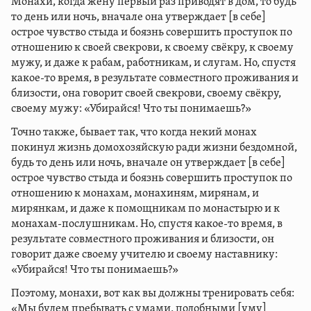
Монахи, когда жену первый раз приводят в дом, то будь
то день или ночь, вначале она утверждает [в себе]
острое чувство стыда и боязнь совершить проступок по
отношению к своей свекрови, к своему свёкру, к своему
мужу, и даже к рабам, работникам, и слугам. Но, спустя
какое-то время, в результате совместного проживания и
близости, она говорит своей свекрови, своему свёкру,
своему мужу: «Убирайся! Что ты понимаешь?»
Точно также, бывает так, что когда некий монах
покинул жизнь домохозяйскую ради жизни бездомной,
будь то день или ночь, вначале он утверждает [в себе]
острое чувство стыда и боязнь совершить проступок по
отношению к монахам, монахиням, мирянам, и
мирянкам, и даже к помощникам по монастырю и к
монахам-послушникам. Но, спустя какое-то время, в
результате совместного проживания и близости, он
говорит даже своему учителю и своему наставнику:
«Убирайся! Что ты понимаешь?»
Поэтому, монахи, вот как вы должны тренировать себя:
«Мы будем пребывать с умами, подобными [уму]