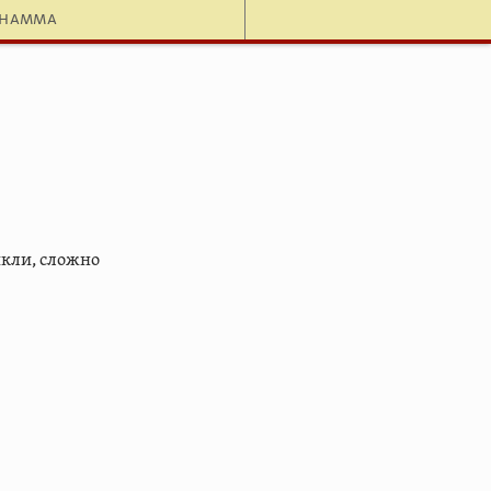
dhamma
икли, сложно