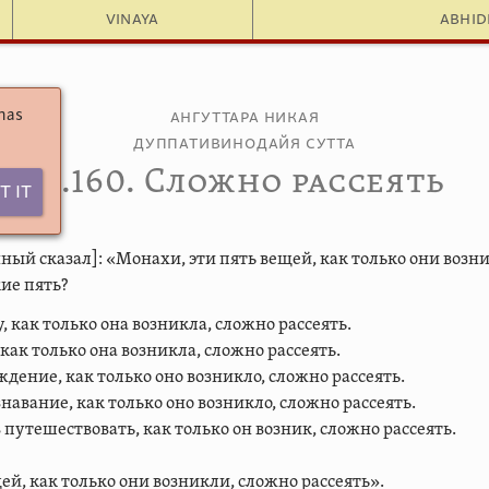
Vinaya
Abhi
 has
Ангуттара Никая
Дуппативинодайя сутта
5.160. Сложно рассеять
t It
ный сказал]: «Монахи, эти пять вещей, как только они возн
кие пять?
 как только она возникла, сложно рассеять.
 как только она возникла, сложно рассеять.
дение, как только оно возникло, сложно рассеять.
навание, как только оно возникло, сложно рассеять.
путешествовать, как только он возник, сложно рассеять.
ей, как только они возникли, сложно рассеять».