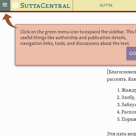
☸
≡
SuttaCentral
Sutta
Click on the green menu icon to expand the sidebar. This
useful things like authorship and publication details,
navigation links, tools, and discussions about the text.
Go
[Благословен
рассеять. Ка
Жажду,
Злобу,
Заблуж
Распоз
Порыв 
Эти пять вещ