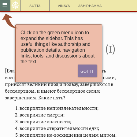
☸
≡
Sutta
Vinaya
Abhidhamma
Click on the green menu icon to
Ангуттара Никая
expand the sidebar. This has
Патхама саннья сутта
useful things like authorship and
5.61. Восприятия (I)
publication details, navigation
links, tools, and discussions about
the text.
Got It
[Благословенный сказал]: «Монахи, эти пять
восприятий, будучи развитыми и взращенными,
приносят великий плод и пользу, завершаются в
бессмертном, и имеют бессмертное своим
завершением. Какие пять?
восприятие непривлекательности;
восприятие смерти;
восприятие опасности;
восприятие отвратительности еды;
восприятие не-восхищения целым миром.