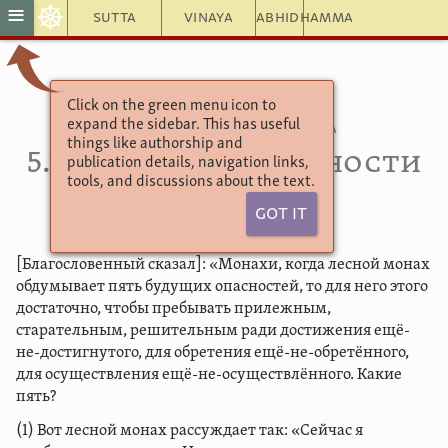
☸
≡
Sutta
Vinaya
Abhidhamma
Click on the green menu icon to
Ангуттара Никая
expand the sidebar. This has useful
Патхама анагатабхая сутта
things like authorship and
5.77. Будущие опасности
publication details, navigation links,
tools, and discussions about the text.
(I)
Got It
[Благословенный сказал]: «Монахи, когда лесной монах
обдумывает пять будущих опасностей, то для него этого
достаточно, чтобы пребывать прилежным,
старательным, решительным ради достижения ещё-
не-достигнутого, для обретения ещё-не-обретённого,
для осуществления ещё-не-осуществлённого. Какие
пять?
(1) Вот лесной монах рассуждает так: «Сейчас я