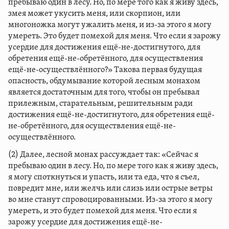
пребываю один в лесу. Но, по мере того как я живу здесь,
змея может укусить меня, или скорпион, или
многоножка могут ужалить меня, и из-за этого я могу
умереть. Это будет помехой для меня. Что если я зарожу
усердие для достижения ещё-не-достигнутого, для
обретения ещё-не-обретённого, для осуществления
ещё-не-осуществлённого?» Такова первая будущая
опасность, обдумывание которой лесным монахом
является достаточным для того, чтобы он пребывал
прилежным, старательным, решительным ради
достижения ещё-не-достигнутого, для обретения ещё-
не-обретённого, для осуществления ещё-не-
осуществлённого.
(2) Далее, лесной монах рассуждает так: «Сейчас я
пребываю один в лесу. Но, по мере того как я живу здесь,
я могу споткнуться и упасть, или та еда, что я съел,
повредит мне, или желчь или слизь или острые ветры
во мне станут спровоцированными. Из-за этого я могу
умереть, и это будет помехой для меня. Что если я
зарожу усердие для достижения ещё-не-