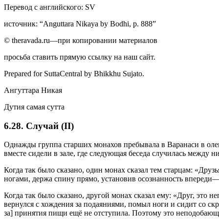
Перевод с английского: SV
источник: “Anguttara Nikaya by Bodhi, p. 888”
© theravada.ru—при копировании материалов
просьба ставить прямую ссылку на наш сайт.
Prepared for SuttaCentral by
Bhikkhu Sujato
.
Ангуттара Никая
Дутия самая сутта
6.28. Случай (II)
Однажды группа старших монахов пребывала в Варанаси в олен
вместе сидели в зале, где следующая беседа случилась между н
Когда так было сказано, один монах сказал тем старцам: «Дру
ногами, держа спину прямо, установив осознанность впереди—
Когда так было сказано, другой монах сказал ему: «Друг, это
вернулся с хождения за подаяниями, помыл ноги и сидит со ск
за] принятия пищи ещё не отступила. Поэтому это неподобающи