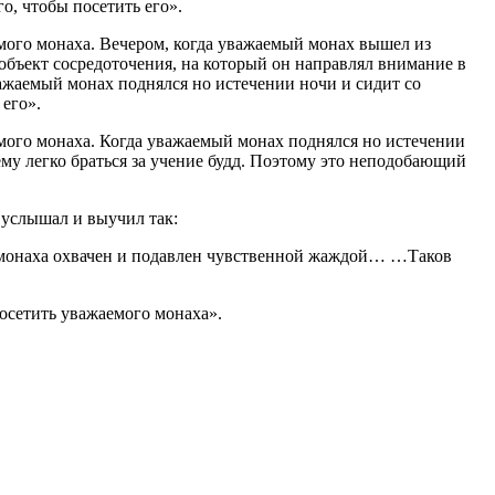
, чтобы посетить его».
аемого монаха. Вечером, когда уважаемый монах вышел из
объект сосредоточения, на который он направлял внимание в
важаемый монах поднялся но истечении ночи и сидит со
его».
аемого монаха. Когда уважаемый монах поднялся но истечении
ему легко браться за учение будд. Поэтому это неподобающий
 услышал и выучил так:
ум монаха охвачен и подавлен чувственной жаждой… …Таков
посетить уважаемого монаха».