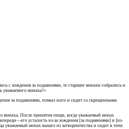
ись с хождения за подаяниями, те старшие монахи собрались и
ть уважаемого монаха?»
ждения за подаяниями, помыл ноги и сидит со скрещенными
ого монаха. После принятия пищи, когда уважаемый монах
переди—его усталость из-за хождения [за подаяниями] и [из-
гда уважаемый монах вышел из затворничества и сидит в тени