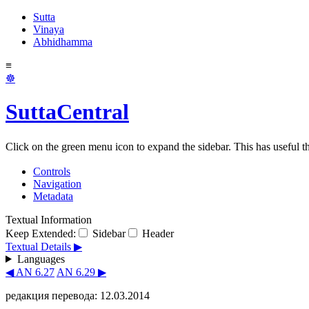
Sutta
Vinaya
Abhidhamma
≡
☸
SuttaCentral
Click on the green menu icon to expand the sidebar. This has useful thi
Controls
Navigation
Metadata
Textual Information
Keep Extended:
Sidebar
Header
Textual Details ▶
Languages
◀ AN 6.27
AN 6.29 ▶
редакция перевода: 12.03.2014