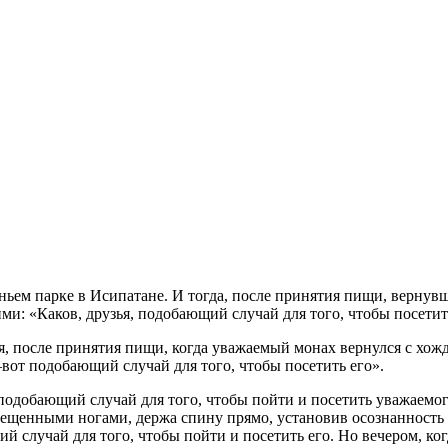
ьем парке в Исипатане. И тогда, после принятия пищи, вернувш
ими: «Каков, друзья, подобающий случай для того, чтобы посети
зья, после принятия пищи, когда уважаемый монах вернулся с хо
вот подобающий случай для того, чтобы посетить его».
 неподобающий случай для того, чтобы пойти и посетить уважаем
рещенными ногами, держа спину прямо, установив осознанность в
й случай для того, чтобы пойти и посетить его. Но вечером, ко