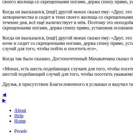
своего жилища со скрещенными ногами, держа спину прямо, ус
Когда он высказался, [ещё] другой монах сказал ему: «Друг, 
затворничества и сидит в тени своего жилища со скрещенными
течение дня, всё ещё наличествует в нём. Поэтому это неподо
скрещенными ногами, держа спину прямо, установив осознанно
Когда он высказался, [ещё] другой монах сказал ему: «Друг, 
ночи и сидит со скрещенными ногами, держа спину прямо, уста
случай для того, чтобы пойти и посетить его».
Когда так было сказано, Достопочтенный Махакаччана сказал т
«Монах, есть шесть подобающих случаев для того, чтобы посет
шестой подобающий случай для того, чтобы посетить уважаемо
Друзья, в присутствии Благословенного я услышал и выучил та
◀
▶
About
Help
Home
People