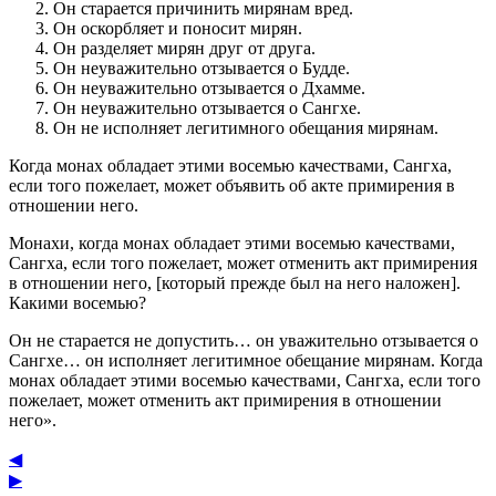
Он старается причинить мирянам вред.
Он оскорбляет и поносит мирян.
Он разделяет мирян друг от друга.
Он неуважительно отзывается о Будде.
Он неуважительно отзывается о Дхамме.
Он неуважительно отзывается о Сангхе.
Он не исполняет легитимного обещания мирянам.
Когда монах обладает этими восемью качествами, Сангха,
если того пожелает, может объявить об акте примирения в
отношении него.
Монахи, когда монах обладает этими восемью качествами,
Сангха, если того пожелает, может отменить акт примирения
в отношении него, [который прежде был на него наложен].
Какими восемью?
Он не старается не допустить… он уважительно отзывается о
Сангхе… он исполняет легитимное обещание мирянам. Когда
монах обладает этими восемью качествами, Сангха, если того
пожелает, может отменить акт примирения в отношении
него».
◀
▶