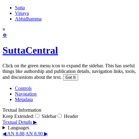
Sutta
Vinaya
Abhidhamma
≡
☸
SuttaCentral
Click on the green menu icon to expand the sidebar. This has useful
things like authorship and publication details, navigation links, tools,
and discussions about the text.
Got It
Controls
Navigation
Metadata
Textual Information
Keep Extended:
Sidebar
Header
Textual Details ▶
Languages
◀ AN 8.88
AN 8.90 ▶