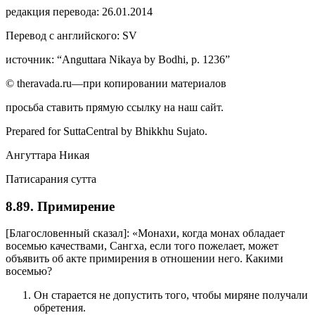
редакция перевода: 26.01.2014
Перевод с английского: SV
источник: “Anguttara Nikaya by Bodhi, p. 1236”
© theravada.ru—при копировании материалов
просьба ставить прямую ссылку на наш сайт.
Prepared for SuttaCentral by
Bhikkhu Sujato
.
Ангуттара Никая
Патисарания сутта
8.89. Примирение
[Благословенный сказал]: «Монахи, когда монах обладает
восемью качествами, Сангха, если того пожелает, может
объявить об акте примирения в отношении него. Какими
восемью?
Он старается не допустить того, чтобы миряне получали
обретения.