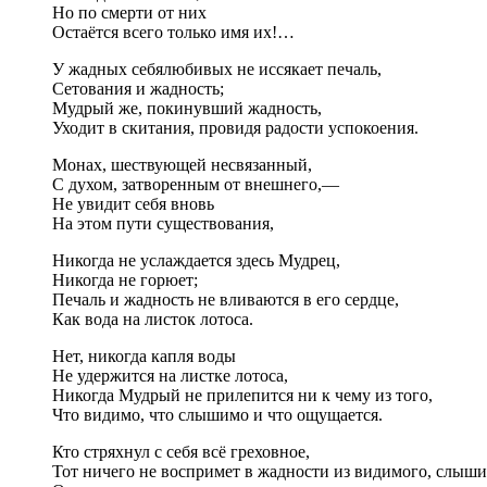
Но по смерти от них
Остаётся всего только имя их!…
У жадных себялюбивых не иссякает печаль,
Сетования и жадность;
Мудрый же, покинувший жадность,
Уходит в скитания, провидя радости успокоения.
Монах, шествующей несвязанный,
С духом, затворенным от внешнего,—
Не увидит себя вновь
На этом пути существования,
Никогда не услаждается здесь Мудрец,
Никогда не горюет;
Печаль и жадность не вливаются в его сердце,
Как вода на листок лотоса.
Нет, никогда капля воды
Не удержится на листке лотоса,
Никогда Мудрый не прилепится ни к чему из того,
Что видимо, что слышимо и что ощущается.
Кто стряхнул с себя всё греховное,
Тот ничего не воспримет в жадности из видимого, слыш