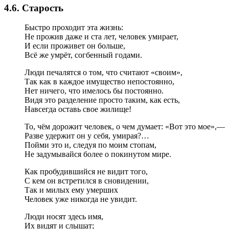
4.6. Старость
Быстро проходит эта жизнь:
Не прожив даже и ста лет, человек умирает,
И если проживет он больше,
Всё же умрёт, согбенный годами.
Люди печалятся о том, что считают «своим»,
Так как в каждое имущество непостоянно,
Нет ничего, что имелось бы постоянно.
Видя это разделение просто таким, как есть,
Навсегда оставь свое жилище!
То, чём дорожит человек, о чем думает: «Вот это мое»,—
Разве удержит он у себя, умирая?…
Пойми это и, следуя по моим стопам,
Не задумывайся более о покинутом мире.
Как пробудившийся не видит того,
С кем он встретился в сновидении,
Так и милых ему умерших
Человек уже никогда не увидит.
Люди носят здесь имя,
Их видят и слышат;