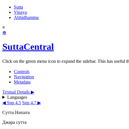
Sutta
Vinaya
Abhidhamma
≡
☸
SuttaCentral
Click on the green menu icon to expand the sidebar. This has useful thi
Controls
Navigation
Metadata
Textual Details ▶
Languages
◀ Snp 4.5
Snp 4.7 ▶
Сутта Нипата
Джара сутта