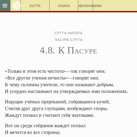
☸
≡
Sutta
Vinaya
Abhidhamma
Сутта Нипата
Пасура сутта
4.8. К Пасуре
«Только в этом есть чистота»—так говорят они;
«Все другие учения нечисты»—говорят они.
К чему склонны учители, то они называют добрым,
И усердно настаивают на утверждаемых ими положениях.
Ищущие учёных пререканий, собравшиеся кучей,
Считая друг друга глупцами, возбуждают споры,
Жаждут похвал и считают себя знатоками.
Вот он среди собрания жаждет похвал
И мечется во все стороны;