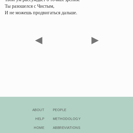
Ты разошелся с Чистым,
И не можешь продвигаться дальше.
◀
▶
About
People
Help
Methodology
Home
Abbreviations