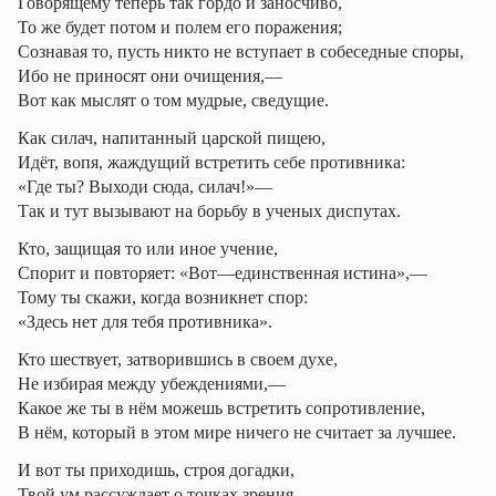
Говорящему теперь так гордо и заносчиво,
То же будет потом и полем его поражения;
Сознавая то, пусть никто не вступает в собеседные споры,
Ибо не приносят они очищения,—
Вот как мыслят о том мудрые, сведущие.
Как силач, напитанный царской пищею,
Идёт, вопя, жаждущий встретить себе противника:
«Где ты? Выходи сюда, силач!»—
Так и тут вызывают на борьбу в ученых диспутах.
Кто, защищая то или иное учение,
Спорит и повторяет: «Вот—единственная истина»,—
Тому ты скажи, когда возникнет спор:
«Здесь нет для тебя противника».
Кто шествует, затворившись в своем духе,
Не избирая между убеждениями,—
Какое же ты в нём можешь встретить сопротивление,
В нём, который в этом мире ничего не считает за лучшее.
И вот ты приходишь, строя догадки,
Твой ум рассуждает о точках зрения.