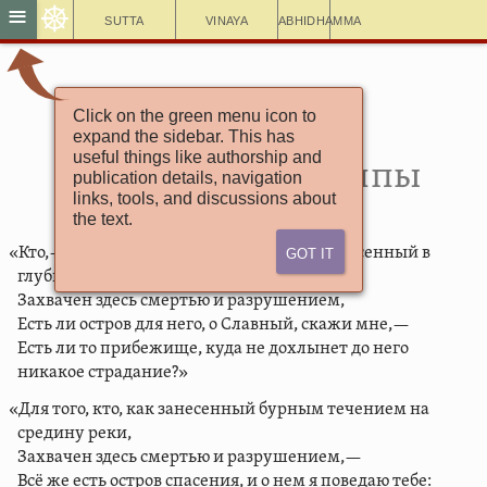
☸
≡
Sutta
Vinaya
Abhidhamma
Click on the green menu icon to
Сутта Нипата
expand the sidebar. This has
Каппа-манава-пуччха
useful things like authorship and
5.11. Вопросы Каппы
publication details, navigation
links, tools, and discussions about
the text.
Got It
«Кто,—как человек, бурным течением занесенный в
глуби реки,—
Захвачен здесь смертью и разрушением,
Есть ли остров для него, о Славный, скажи мне,—
Есть ли то прибежище, куда не дохлынет до него
никакое страдание?»
«Для того, кто, как занесенный бурным течением на
средину реки,
Захвачен здесь смертью и разрушением,—
Всё же есть остров спасения, и о нем я поведаю тебе: