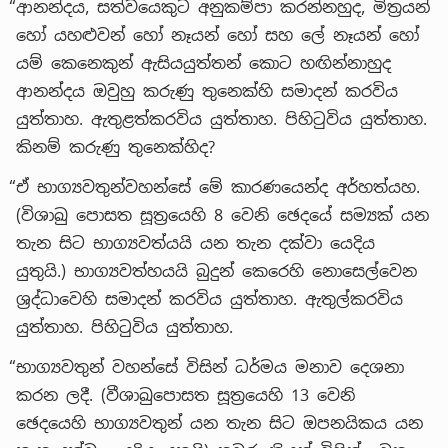
“ආනන්දය, සත්වයෙකුට අනුකම්පා කරන්නහුද, මිත්‍රයන්
හෝ යහළුවන් හෝ නෑයන් හෝ සහ ලේ නෑයන් හෝ
යම් කෙනෙකුන් ඇසියයුත්තන් කොට හඟින්නාහුද
ආනන්දය ඔවුහු කරුණු තුනෙක්හි සමාදන් කරවිය
යුත්තාහ. ඇතුළත්කරවිය යුත්තාහ. පිහිටුවිය යුත්තාහ.
කිනම් කරුණු තුනෙක්හිද?
“ඒ භාග්‍යවතුන්වහන්සේ මේ කාරණයෙන්ද අර්හත්යහ.
(විශාඛු පොසත සූත්‍රයෙහි 8 වෙනි ඡෙදයේ සම්‍යක් යන
තැන සිට භාග්‍යවත්යයි යන තැන දක්වා යෙදිය
යුතුයි.) භාග්‍යවත්හයයි බුදුන් කෙරෙහි නොසෙල්වෙන
ශ්‍රද්ධාවෙහි සමාදන් කරවිය යුත්තාහ. ඇතුල්කරවිය
යුත්තාහ. පිහිටුවිය යුත්තාහ.
“භාග්‍යවතුන් වහන්සේ විසින් ධර්මය මනාව දෙශනා
කරන ලදී. (වීශාඛුපොසත සූත්‍රයෙහි 13 වෙනි
ඡෙදයෙහි භාග්‍යවතුන් යන තැන සිට ඔපනයිකය යන