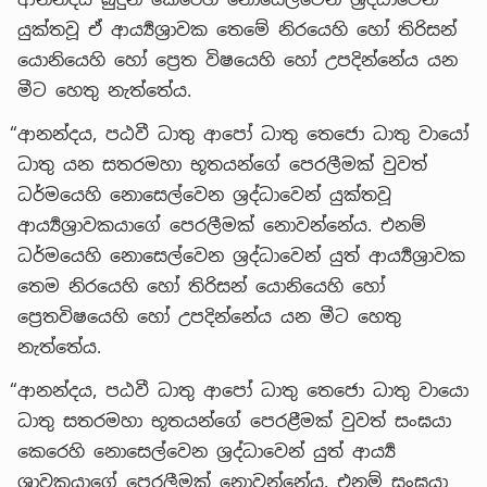
යුක්තවූ ඒ ආර්‍ය්‍යශ්‍රාවක තෙමේ නිරයෙහි හෝ තිරිසන්
යොනියෙහි හෝ ප්‍රෙත විෂයෙහි හෝ උපදින්නේය යන
මීට හෙතු නැත්තේය.
“ආනන්දය, පඨවී ධාතු ආපෝ ධාතු තෙජො ධාතු වායෝ
ධාතු යන සතරමහා භූතයන්ගේ පෙරලීමක් වුවත්
ධර්මයෙහි නොසෙල්වෙන ශ්‍රද්ධාවෙන් යුක්තවූ
ආර්‍ය්‍යශ්‍රාවකයාගේ පෙරලීමක් නොවන්නේය. එනම්
ධර්මයෙහි නොසෙල්වෙන ශ්‍රද්ධාවෙන් යුත් ආර්‍ය්‍යශ්‍රාවක
තෙම නිරයෙහි හෝ තිරිසන් යොනියෙහි හෝ
ප්‍රෙතවිෂයෙහි හෝ උපදින්නේය යන මීට හෙතු
නැත්තේය.
“ආනන්දය, පඨවී ධාතු ආපෝ ධාතු තෙජො ධාතු වායො
ධාතු සතරමහා භූතයන්ගේ පෙරළීමක් වුවත් සංඝයා
කෙරෙහි නොසෙල්වෙන ශ්‍රද්ධාවෙන් යුත් ආර්‍ය්‍ය
ශ්‍රාවකයාගේ පෙරලීමක් නොවන්නේය. එනම් සංඝයා