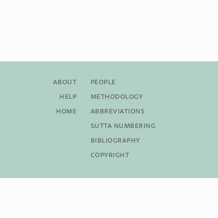
About
People
Help
Methodology
Home
Abbreviations
Sutta Numbering
Bibliography
Copyright