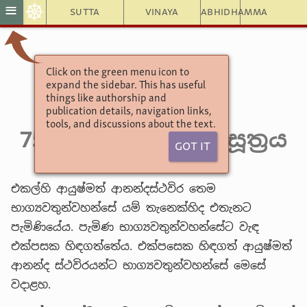
☸
≡
Sutta
Vinaya
Abhidhamma
Click on the green menu icon to
අංගුත්තර නිකාය
expand the sidebar. This has useful
එක නිපාතය
things like authorship and
publication details, navigation links,
8. ආනන්ද වර්ගය
tools, and discussions about the text.
75. සමාදපෙතබ්බ සූත්‍රය
Got It
එකල්හි ආයුෂ්මත් ආනන්දස්ථවිර තෙම
භාග්‍යවතුන්වහන්සේ යම් තැනෙක්හිද එතැනට
පැමිණියේය. පැමිණ භාග්‍යවතුන්වහන්සේට වැඳ
එක්පසක හිඳගත්තේය. එක්පසෙක හිඳගත් ආයුෂ්මත්
ආනන්ද ස්ථවිරයන්ට භාග්‍යවතුන්වහන්සේ මෙසේ
වදාළහ.