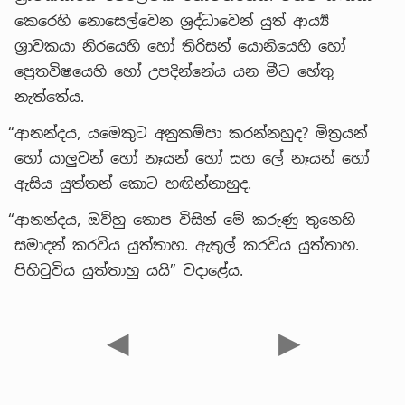
කෙරෙහි නොසෙල්වෙන ශ්‍රද්ධාවෙන් යුත් ආර්‍ය්‍ය
ශ්‍රාවකයා නිරයෙහි හෝ තිරිසන් යොනියෙහි හෝ
ප්‍රෙතවිෂයෙහි හෝ උපදින්නේය යන මීට හේතු
නැත්තේය.
“ආනන්දය, යමෙකුට අනුකම්පා කරන්නහුද? මිත්‍රයන්
හෝ යාලුවන් හෝ නෑයන් හෝ සහ ලේ නෑයන් හෝ
ඇසිය යුත්තන් කොට හඟින්නාහුද.
“ආනන්දය, ඔව්හු තොප විසින් මේ කරුණු තුනෙහි
සමාදන් කරවිය යුත්තාහ. ඇතුල් කරවිය යුත්තාහ.
පිහිටුවිය යුත්තාහු යයි” වදාළේය.
◀
▶