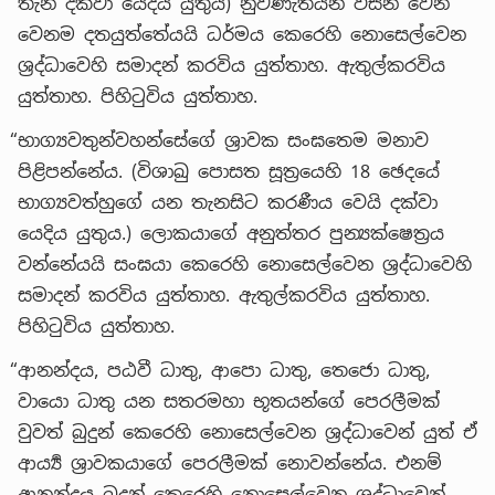
තැන දක්වා යෙදිය යුතුයි) නුවණැතියන් විසින් වෙන
වෙනම දතයුත්තේයයි ධර්මය කෙරෙහි නොසෙල්වෙන
ශ්‍රද්ධාවෙහි සමාදන් කරවිය යුත්තාහ. ඇතුල්කරවිය
යුත්තාහ. පිහිටුවිය යුත්තාහ.
“භාග්‍යවතුන්වහන්සේගේ ශ්‍රාවක සංඝතෙම මනාව
පිළිපන්නේය. (විශාඛු පොසත සූත්‍රයෙහි 18 ඡෙදයේ
භාග්‍යවත්හුගේ යන තැනසිට කරණීය වෙයි දක්වා
යෙදිය යුතුය.) ලොකයාගේ අනුත්තර පුන්‍යක්ෂෙත්‍රය
වන්නේයයි සංඝයා කෙරෙහි නොසෙල්වෙන ශ්‍රද්ධාවෙහි
සමාදන් කරවිය යුත්තාහ. ඇතුල්කරවිය යුත්තාහ.
පිහිටුවිය යුත්තාහ.
“ආනන්දය, පඨවී ධාතු, ආපො ධාතු, තෙජො ධාතු,
වායො ධාතු යන සතරමහා භූතයන්ගේ පෙරලීමක්
වුවත් බුදුන් කෙරෙහි නොසෙල්වෙන ශ්‍රද්ධාවෙන් යුත් ඒ
ආර්‍ය්‍ය ශ්‍රාවකයාගේ පෙරලීමක් නොවන්නේය. එනම්
ආනන්දය බුදුන් කෙරෙහි නොසෙල්වෙන ශ්‍රද්ධාවෙන්