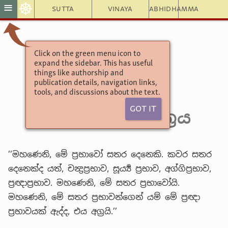
☸
≡
Sutta
Vinaya
Abhidhamma
Click on the green menu icon to
අඞ්ගුත්තරනිකායො
expand the sidebar. This has useful
චතුක්ක නිපාතය
things like authorship and
publication details, navigation links,
3. තුන්වෙනි පණ්ණාසකය
tools, and discussions about the text.
(15) 5. ආභා වර්‍ගය
Got It
2. චතුප්පභා සූත්‍රය
’’මහණෙනි, මේ ප්‍රභාවෝ සතර දෙනෙකි. කවර සතර
දෙනෙක්ද යත්, චන්‍ද්‍රප්‍රභාව, සූර්‍ය්‍ය ප්‍රභාව, අග්ගිප්‍රභාව,
ප්‍රඥාප්‍රභාව. මහණෙනි, මේ සතර ප්‍රභාවෝයි.
මහණෙනි, මේ සතර ප්‍රභාවන්ගෙන් යම් මේ ප්‍රඥා
ප්‍රභාවයක් ඇද්ද, එය අග්‍රයි.’’