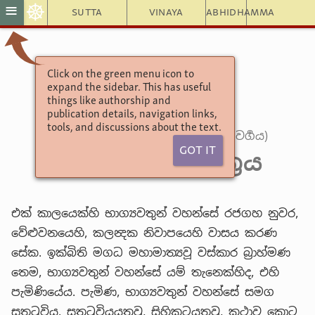
☸
≡
Sutta
Vinaya
Abhidhamma
Click on the green menu icon to
අඞ්ගුත්තරනිකායො
expand the sidebar. This has useful
චතුක්ක නිපාතය
things like authorship and
publication details, navigation links,
4. හතරවෙනි පණ්ණාසකය
tools, and discussions about the text.
(19) 4. යොධාජීව වර්‍ගය (බ්‍රාහ්මණ වර්‍ගය)
Got It
7. වස්සකාර සූත්‍රය
එක් කාලයෙක්හි භාග්‍යවතුන් වහන්සේ රජගහ නුවර,
වේළුවනයෙහි, කලන්‍දක නිවාපයෙහි වාසය කරණ
සේක. ඉක්බිති මගධ මහාමාත්‍යවූ වස්කාර බ්‍රාහ්මණ
තෙම, භාග්‍යවතුන් වහන්සේ යම් තැනෙක්හිද, එහි
පැමිණියේය. පැමිණ, භාග්‍යවතුන් වහන්සේ සමග
සතුටුවිය. සතුටුවියයුතුවූ, සිහිකටයුතුවූ, කථාව කොට