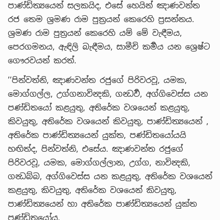
පාණ්ඩිත්‍යයෙන් සලකයිද, එසේ හෙයින් ඤාණවන්ත
රජ තෙම ශ්‍රමණ රාම පුත්‍රයන් කෙරෙහි ප්‍රසන්නය.
ශ්‍රමණ රාම පුත්‍රයන් කෙරෙහි යම් මේ වැඳීමය,
පෙරගමනය, ඇඳිලි බැඳීමය, සාමීචි කර්‍මය යන ශ්‍රෙෂ්ට
ගෞරවයන් කරත්.
’’පින්වත්නි, ඤාණවන්ත රජුගේ පිරිවරවූ, යමක,
මොග්ගල්ල, උග්ගනාවින්‍දකි, ගන්‍ධර්‍ව, අග්ගිවෙස්ස යන
පණ්ඩිතයෝ කළයුතු, අතිරේක වශයෙන් කළයුතු,
කිවයුතු, අතිරේක වශයෙන් කිවයුතු, පාණ්ඩිත්‍යයෙන් ,
අතිරේක පාණ්ඩිත්‍යයෙන් යුක්ත, පණ්ඩිතයෝයයි
හඟිත්ද, පින්වත්නි, එසේය. ඤාණවන්ත රජුගේ
පිරිවරවූ, යමක, මොග්ගල්ලාන, උග්ග, නාවින්‍දකි,
ගන්‍ධබ්බ, අග්ගිවෙස්ස යන කළයුතු, අතිරේක වශයෙන්
කළයුතු, කිවයුතු, අතිරේක වශයෙන් කිවයුතු,
පාණ්ඩිත්‍යයෙන් හා අතිරේක පාණ්ඩිත්‍යයෙන් යුක්ත
පණ්ඩිතයෝය.