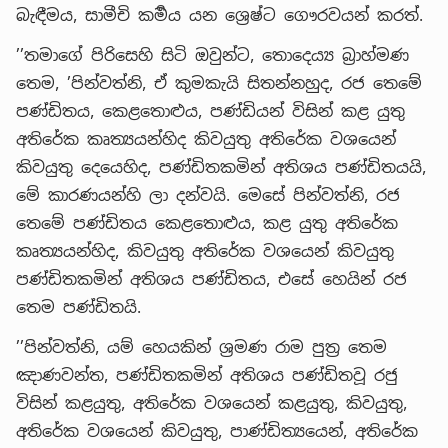
බැඳීමය, සාමීචි කර්‍මය යන ශ්‍රෙෂ්ට ගෞරවයන් කරත්.
’’තමාගේ පිරිසෙහි සිටි ඔවුන්ට, තොදෙය්‍ය බ්‍රාහ්මණ
තෙම, ’පින්වත්නි, ඒ කුමකැයි සිතන්නහුද, රජ තෙමේ
පණ්ඩිතය, කෙළතොළුය, පණ්ඩියන් විසින් කළ යුතු
අතිරේක කෘත්‍යයන්හිද කිවයුතු අතිරේක වශයෙන්
කිවයුතු දෙයෙහිද, පණ්ඩිතකමින් අතිශය පණ්ඩිතයයි,
මේ කාරණයන්හි ලා දන්වයි. මෙසේ පින්වත්නි, රජ
තෙමේ පණ්ඩිතය කෙළතොළුය, කළ යුතු අතිරේක
කෘත්‍යයන්හිද, කිවයුතු අතිරේක වශයෙන් කිවයුතු
පණ්ඩිතකමින් අතිශය පණ්ඩිතය, එසේ හෙයින් රජ
තෙම පණ්ඩිතයි.
’’පින්වත්නි, යම් හෙයකින් ශ්‍රමණ රාම පුත්‍ර තෙම
ඤාණවන්ත, පණ්ඩිතකමින් අතිශය පණ්ඩිතවූ රජු
විසින් කළයුතු, අතිරේක වශයෙන් කළයුතු, කිවයුතු,
අතිරේක වශයෙන් කිවයුතු, පාණ්ඩිත්‍යයෙන්, අතිරේක