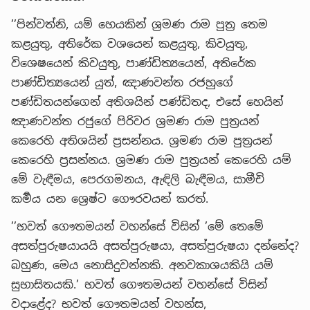
’’පින්වත්නි, යම් හෙයකින් ශ්‍රමණ රාම පුත්‍ර තෙම
කළයුතු, අතිරේක වශයෙන් කළයුතු, කිවයුතු,
විශෙෂයෙන් කිවයුතු, පාණ්ඩිත්‍යයෙන්, අතිරේක
පාණ්ඩිත්‍යයෙන් යුත්, ඤාණවන්ත රජහුගේ
පණ්ඩිතයන්ගෙන් අතිශයින් පණ්ඩිතද, එසේ හෙයින්
ඤාණවන්ත රජුගේ පිරිවර ශ්‍රමණ රාම පුත්‍රයන්
කෙරෙහි අතිශයින් ප්‍රසන්නය. ශ්‍රමණ රාම පුත්‍රයන්
කෙරෙහි ප්‍රසන්නය. ශ්‍රමණ රාම පුත්‍රයන් කෙරෙහි යම්
මේ වැඳීමය, පෙරගමනය, ඇඳිලි බැඳීමය, සාමීචි
කර්‍මය යන ශ්‍රෙෂ්ට ගෞරවයන් කරත්.
’’භවත් ගෞතමයන් වහන්සේ විසින් ’මේ තෙමේ
අසත්පුරුෂයායයි අසත්පුරුෂයා, අසත්පුරුෂයා දන්නේද?
බහුණ, මෙය නොසිදුවන්නකි. අනවකාශයකියි යම්
සුභාසිතයකි.’ භවත් ගෞතමයන් වහන්සේ විසින්
වදාළේද? භවත් ගෞතමයන් වහන්ස,