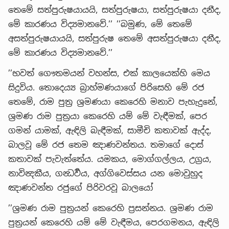
තෙමේ සත්පුරුෂයායයි, සත්පුරුෂයා, සත්පුරුෂයා දනීද,
මේ කාරණය විද්‍යමානවේ.’’ ’’බමුණ, මේ තෙමේ
අසත්පුරුෂයායයි, සත්පුරුෂ තෙමේ අසත්පුරුෂයා දනීද,
මේ කාරණය විද්‍යමානවේ.’’
’’භවත් ගෞතමයන් වහන්ස, එක් කාලයෙක්හි මෙය
සිදුවිය. තොදෙය්‍ය බ්‍රාහ්මණයාගේ පිරිසෙහි මේ රජ
තෙමේ, රාම පුත්‍ර ශ්‍රමණයා කෙරෙහි මනාව පැහැදුනේ,
ශ්‍රමණ රාම පුත්‍රයා කෙරෙහි යම් මේ වැඳීමක්, පෙර
ගමන් යාමක්, ඇඳිලි බැඳීමක්, සාමීචි කතාවක් ඇද්ද,
බාලවූ මේ රජ තෙම ඤාණවන්තය. තමාගේ දොස්
කතාවක් පැවැත්තේය. යමකය, මොග්ගල්ලය, උග්‍රය,
නාවින්‍දකීය, ගන්‍ධර්‍වය, අග්ගිවෙස්සය යන මොවුහුද
ඤාණවන්ත රජුගේ පිරිවරවූ බාලයෝ
’’ශ්‍රමණ රාම පුත්‍රයන් කෙරෙහි ප්‍රසන්නය. ශ්‍රමණ රාම
පුත්‍රයන් කෙරෙහි යම් මේ වැඳීමය, පෙරගමනය, ඇඳිලි