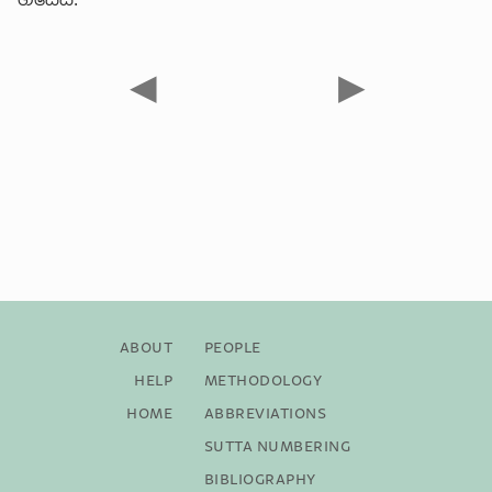
◀
▶
About
People
Help
Methodology
Home
Abbreviations
Sutta Numbering
Bibliography