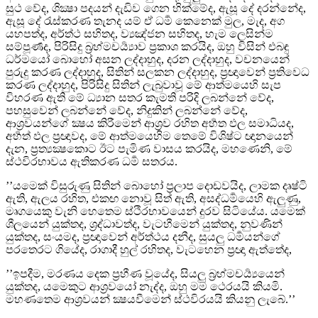
සුථ වේද, ශික්‍ෂා පදයන් දැඩිව ගෙන හික්මේද, ඇසූ දේ දරන්නේද,
ඇසූ දේ රැස්කරණ තැනද යම් ඒ ධර්‍ම කෙනෙක් මුල, මැද, අග
යහපත්ද, අර්ත්‍ථ සහිතද, ව්‍යඤ්ජන සහිතද, හැම ලෙසින්ම
සම්පූර්‍ණද, පිරිසිදු බ්‍රහ්මචර්‍ය්‍යාව ප්‍රකාශ කරයිද, ඔහු විසින් එබඳු
ධර්මයෝ බොහෝ අසන ලද්දාහුද, දරන ලද්දාහුද, වචනයෙන්
පුරුදු කරණ ලද්දාහුද, සිතින් සලකන ලද්දාහුද, ප්‍රඥාවෙන් ප්‍රතිවෙධ
කරණ ලද්දාහුද, පිරිසිදු සිතින් ලැබුවාවූ මේ ආත්මයෙහි සැප
විහරණ ඇති මේ ධ්‍යාන සතර කැමති පරිදි ලබන්නේ වේද,
පහසුවෙන් ලබන්නේ වේද, නිදුකින් ලබන්නේ වේද,
ආශ්‍රවයන්ගේ ක්‍ෂය කිරීමෙන් ආශ්‍රව රහිත අර්‍හත ඵල සමාධියද,
අර්‍හත් ඵල ප්‍රඥාවද, මේ ආත්මයෙහිම තෙමේ විශිෂ්ට ඥානයෙන්
දැන, ප්‍රත්‍යක්‍ෂකොට ඊට පැමිණ වාසය කරයිද, මහණෙනි, මේ
ස්ථවිරභාවය ඇතිකරණ ධර්‍ම සතරය.
’’යමෙක් විසුරුණු සිතින් බොහෝ ප්‍රලාප දොඩවයිද, ලාමක දෘෂ්ටි
ඇති, ඇලය රහිත, එකඟ නොවූ සිත් ඇති, අසද්ධර්‍මයෙහි ඇලුණු,
මෘගයෙකු වැනි හෙතෙම ස්ථිරභාවයෙන් දුරව සිටියේය. යමෙක්
ශීලයෙන් යුක්තද, ශ්‍රද්‍ධාවත්ද, වැටහීමෙන් යුක්තද, නුවණින්
යුක්තද, සංයමද, ප්‍රඥාවෙන් අර්ත්‍ථය දනීද, සුයලු ධර්‍මයන්ගේ
පරතෙරට ගියේද, රාගාදී හුල් රහිතද, වැටහෙන ප්‍රඥා ඇත්තේද,
’’ඉපදීම, මරණය දෙක ප්‍රහීණ වූයේද, සියලු බ්‍රහ්මචර්‍ය්‍යයෙන්
යුක්තද, යමෙකුට ආශ්‍රවයෝ නැද්ද, ඔහු මම ථෙරයයි කියමි.
මහණතෙම ආශ්‍රවයන් ක්‍ෂයවීමෙන් ස්ථවිරයයි කියනු ලැබේ.’’