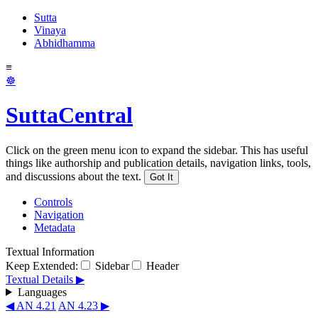
Sutta
Vinaya
Abhidhamma
≡
☸
SuttaCentral
Click on the green menu icon to expand the sidebar. This has useful
things like authorship and publication details, navigation links, tools,
and discussions about the text.
Got It
Controls
Navigation
Metadata
Textual Information
Keep Extended:
Sidebar
Header
Textual Details ▶
Languages
◀ AN 4.21
AN 4.23 ▶