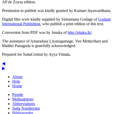
AP de Zoysa
edition.
Permission to publish was kindly granted by Kumari Jayawardhana.
Digital files were kindly supplied by Sirisumana Godage of
Godage
International Publishing
, who publish a print edition of this text.
Conversion from PDF was by Janaka of
http://pitaka.lk/
.
The assistance of Amaradasa Liyanagamage, Ven Mettavihari and
Maithri Panagoda is gratefully acknowledged.
Prepared for SuttaCentral by
Ayya Vimala
.
◀
▶
About
Help
Home
People
Methodology
Abbreviations
Sutta Numbering
Bibliography