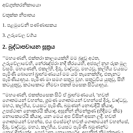
අඞ්ගුත්තරනිකායො
චතුක්ක නිපාතය
1. පළමුවෙනි පණ්ණාසකය
3. උරුවෙල වර්‍ගය
2. බුද්‍ධාපචායන සූත්‍රය
’’මහණෙනි, එක්තරා කාලයෙක්හි මම බුදුවූ අථත,
උරුවේලාවෙහි, නේරඤ්ජරා නදී තීරයෙහි, අජපල් නුග රුක මුල
වසමි. මහණෙනි, එකල්හි, දිරූ, වෘද්‍ධවූ, මහථවූ, කල්ගිය වයසට
පැමිණි බොහෝ බ්‍රාහ්මණයෝ මම යම් තැනෙක්හිද, එතැනට
පැමිණියාහුය. පැමිණ මා සමග සතුටු වූහ. සතුටුවිය යුතුවූ, සිහි
කටයුතුවූ, කථාකොට නිමවා එකත් පසෙක සිටියාහුය.
’’මහණෙනි, එකත්පසෙක සිටි ඒ බ්‍රාහ්මණයෝ, ’භවත්
ගෞතමයන් වහන්ස, ශ්‍රමණ ගෞතමයන් වහන්සේ දිරූ, වෘද්‍ධවූ,
මහථ, කල්ගිය, වයසට පැමිණි, බමුණන් නොවඳියි කියාද,
උපස්ථාන නොකරයි කියාද, අසුනින් නිමන්ත්‍රණ (හිඳීමට කීම)
නොකෙරෙයි කියාද, යන මෙය අප විසින් අසන ලදී. භවත්
ගෞතමයන් වහන්ස, එය එසේමද? භවත් ගෞතමයන් වහන්සේ,
දිරූ, වෘද්‍ධවූ, මහථ, කල්ගිය, වයසට පැමිණි බමුණන්ට
නොවඳින්නේද, උපස්ථාන නොකෙරේද, අසුනින් නිමන්ත්‍රණය