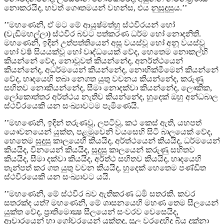
නොකරයිද, භවත් ගෞතමයන් වහන්ස, එය නුසුදුසුය.’’
’’මහණෙනි, ඒ මට මේ ආයුෂ්මත්හු ස්ථවිරයන් හෝ
(වැඩිමහල්ලා) ස්ථවිර බවට පත්කරණ ධර්ම හෝ නොදනිති.
මහණෙනි, ඉදින් උත්පත්තියෙන් අසූ වයස්වූ හෝ අනූ වයස්වූ
හෝ වර්‍ෂ සියයක්වූ හෝ වෘද්ධයෙක් වේද, හෙතෙම නොකල්හි
කියන්නේ වේද, නොවූවත් කියන්නේද, අනර්ත්‍ථයෙන්
කියන්නේද, අධර්මයෙන් කියන්නේද, නොහික්මීමෙන් කියන්නේ
වේද, හෘදයෙහි තබා නෙගත යුතු වචනය කියන්නේද, කරුණු
සහිතව නොකියන්නේද, සීමා නොදක්වා කියන්නේද, ලෞකික,
ලෝකොත්තර අර්ත්‍ථය නැතිව කියන්නේද, හුදෙක් ඔහු අන්‍ධබාල
ස්ථවිරයෙකි යන සංඛ්‍යාවටම පැමිණෙයි.
’’මහණෙනි, ඉදින් තරුණවූ, ලපටිවූ, කථ කෙස් ඇති, යහපත්
යෞවනයෙන් යුක්ත, පළමුවෙනි වයසෙහි සිටි බාලයෙක් වේද,
හෙතෙම සුදුසු කාලයෙහි කියයිද, අර්ත්‍ථයෙන් කියයිද, ධර්මයෙන්
කියයිද, විනයෙන් කියයිද, සුදුසු කාලයෙන් කරුණු සහිතව
කියයිද, සීමා දක්වා කියයිද, අර්ත්‍ථ සහිතව කියයිද, හෘදයෙහි
තැන්පත් කර ගත යුතු වචන කියයිද, හුදෙක් හෙතෙම පණ්ඩිත
ස්ථවිරයෙකි යන සංඛ්‍යාවට යයි.
’’මහණෙනි, මේ ස්ථවිර බව ඇතිකරණ ධර්‍ම සතරකි. කවර
සතරක්ද යත්? මහණෙනි, මේ ශාසනයෙහි මහණ තෙම සීලයෙන්
යුක්ත වේද, ප්‍රාතිමොක්‍ෂ සීලයෙන් සංවරව වෙසෙයිද,
ආචාරයෙන් හා ගෝචරයෙන් යුක්තද, සුලු වරදෙහිද බිය දක්නා