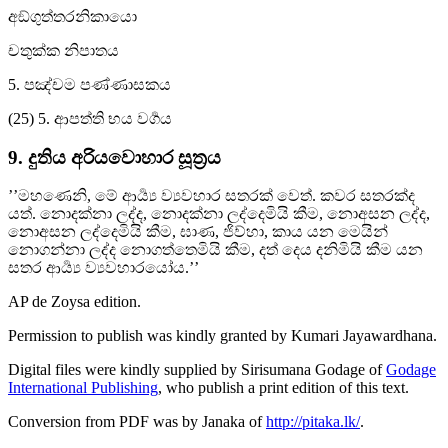
අඞ්ගුත්තරනිකායො
චතුක්ක නිපාතය
5. පඤ්චම පණ්ණාසකය
(25) 5. ආපත්ති භය වර්‍ගය
9. දුතිය අරියවොහාර සූත්‍රය
’’මහණෙනි, මේ ආර්‍ය්‍ය ව්‍යවහාර සතරක් වෙත්. කවර සතරක්ද
යත්. නොදක්නා ලද්ද, නොදක්නා ලද්දෙමියි කීම, නොඅසන ලද්ද,
නොඅසන ලද්දෙමියි කීම, ඝාණ, ජිව්හා, කාය යන මෙයින්
නොගන්නා ලද්ද නොගත්තෙමියි කීම, දත් දෙය දනිමියි කීම යන
සතර ආර්‍ය්‍ය ව්‍යවහාරයෝය.’’
AP de Zoysa
edition.
Permission to publish was kindly granted by Kumari Jayawardhana.
Digital files were kindly supplied by Sirisumana Godage of
Godage
International Publishing
, who publish a print edition of this text.
Conversion from PDF was by Janaka of
http://pitaka.lk/
.