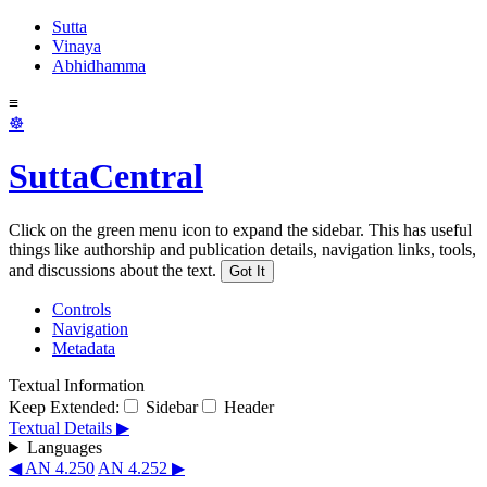
Sutta
Vinaya
Abhidhamma
≡
☸
SuttaCentral
Click on the green menu icon to expand the sidebar. This has useful
things like authorship and publication details, navigation links, tools,
and discussions about the text.
Got It
Controls
Navigation
Metadata
Textual Information
Keep Extended:
Sidebar
Header
Textual Details ▶
Languages
◀ AN 4.250
AN 4.252 ▶