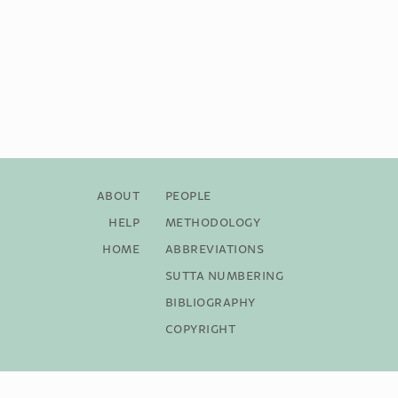
About
People
Help
Methodology
Home
Abbreviations
Sutta Numbering
Bibliography
Copyright