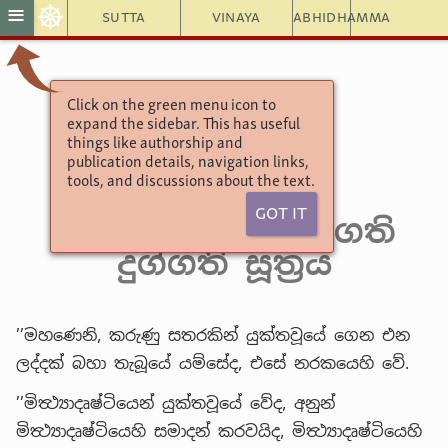
☸
≡
Sutta
Vinaya
Abhidhamma
Click on the green menu icon to
අඞ්ගුත්තරනිකායො
expand the sidebar. This has useful
චතුක්ක නිපාතය
things like authorship and
publication details, navigation links,
5. පඤ්චම පණ්ණාසකය
tools, and discussions about the text.
(27) 7. කම්මපථ වර්‍ගය
Got It
10. මිච්ඡාදිඨික සුගති
දුග්ගති සූත්‍රය
’’මහණෙනි, කරුණු සතරකින් යුක්තවූයේ ගෙන එන
ලද්දක් බහා තැබූයේ යම්සේද, එසේ නරකයෙහි වේ.
’’මිත්‍ථ්‍යාදෘෂ්ටියෙන් යුක්තවූයේ වේද, අනුන්
මිත්‍ථ්‍යාදෘෂ්ටියෙහි සමාදන් කරවයිද, මිත්‍ථ්‍යාදෘෂ්ටියෙහි