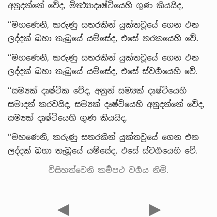
අනුදන්නේ වේද, මිත්‍ථ්‍යාදෘෂ්ටියෙහි ගුණ කියයිද,
’’මහණෙනි, කරුණු සතරකින් යුක්තවූයේ ගෙන එන
ලද්දක් බහා තැබූයේ යම්සේද, එසේ නරකයෙහි වේ.
’’මහණෙනි, කරුණු සතරකින් යුක්තවූයේ ගෙන එන
ලද්දක් බහා තැබූයේ යම්සේද, එසේ ස්වර්‍ගයෙහි වේ.
’’සම්‍යක් දෘෂ්ටික වේද, අනුන් සම්‍යක් දෘෂ්ටියෙහි
සමාදන් කරවයිද, සම්‍යක් දෘෂ්ටියෙහි අනුදන්නේ වේද,
සම්‍යක් දෘෂ්ටියෙහි ගුණ කියයිද,
’’මහණෙනි, කරුණු සතරකින් යුක්තවූයේ ගෙන එන
ලද්දක් බහා තැබූයේ යම්සේද, එසේ ස්වර්‍ගයෙහි වේ.
විසිහත්වෙනි කර්‍මපථ වර්‍ගය නිමි.
◀
▶