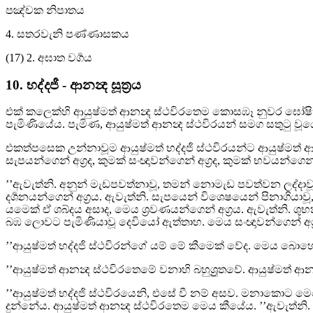
පඤ්චක නිපාතය
4. සතරවැනි පණ්ණාසකය
(17) 2. අඝාත වර්‍ගය
10. භද්දජී - ආනන්‍ද සූත්‍රය
එක් කලෙක්හි ආයුෂ්මත් ආනන්‍ද ස්ථවිරතෙම කොසඹෑ නුවර ඝෝෂිතා
පැමිණියේය. පැමිණ, ආයුෂ්මත් ආනන්‍ද ස්ථවිරයන් සමග සතුටු වූ
එකත්පසෙක උන්නාවූම ආයුෂ්මත් භද්දජි ස්ථවිරයන්ට ආයුෂ්මත් ආනන්‍
සැපයන්ගෙන් අග්‍රද, කුමක් සංඥාවන්ගෙන් අග්‍රද, කුමක් භවයන්ගෙන් අ
’’ඇවැත්නි. අනුන් මැඩපවත්නාවූ, තමන් නොමැඩ පවත්වන ලද්දාවූ
දර්‍ශනයන්ගෙන් අග්‍රය. ඇවැත්නි. සැපයෙන් විශෙෂයෙන් පිනාගියාවූ
යමෙක් ඒ ශබ්දය අසාද, මෙය ශ්‍රවණයන්ගෙන් අග්‍රය. ඇවැත්නි. ශ
බඹ ලොවට පැමිණියාවූ දෙවියෝ ඇත්තාහ. මෙය සංඥාවන්ගෙන් අග්
’’ආයුෂ්මත් භද්දජි ස්ථවිරන්ගේ යම් මේ කීමෙක් වේද. මෙය බො
’’ආයුෂ්මත් ආනන්‍ද ස්ථවිරතෙමේ වනාහි බහුශ්‍රුතවේ. ආයුෂ්මත් 
’’ආයුෂ්මත් භද්දජි ස්ථවිරයෙනි, එසේ වී නම් අසව. මනාකොට මෙනෙ
දුන්නේය. ආයුෂ්මත් ආනන්‍ද ස්ථවිරතෙම මෙය කීයේය. ’’ඇවැත්නි.