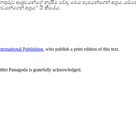
 අනතුරුව ආශ්‍රවයන්ගේ නැසීම වේද, මෙය සැපයන්ගෙන් අග්‍රය. යම
වයන්ගෙන් අග්‍රය’’ යි කීයේය.
ternational Publishing
, who publish a print edition of this text.
thri Panagoda is gratefully acknowledged.