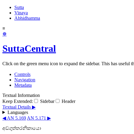
Sutta
Vinaya
Abhidhamma
≡
☸
SuttaCentral
Click on the green menu icon to expand the sidebar. This has useful thi
Controls
Navigation
Metadata
Textual Information
Keep Extended:
Sidebar
Header
Textual Details ▶
Languages
◀ AN 5.169
AN 5.171 ▶
අඞ්ගුත්තරනිකායො