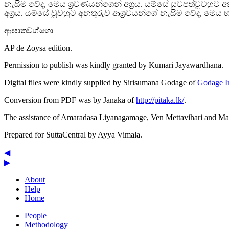
නැසීම වේද, මෙය ශ්‍රවණයන්ගෙන් අග්‍රය. යම්සේ සුවපත්වූවහුට
අග්‍රය. යම්සේ වූවහුට අනතුරුව ආශ්‍රවයන්ගේ නැසීම වේද, මෙය භ
ආඝාතවග්ගො
AP de Zoysa
edition.
Permission to publish was kindly granted by Kumari Jayawardhana.
Digital files were kindly supplied by Sirisumana Godage of
Godage In
Conversion from PDF was by Janaka of
http://pitaka.lk/
.
The assistance of Amaradasa Liyanagamage, Ven Mettavihari and Mai
Prepared for SuttaCentral by
Ayya Vimala
.
◀
▶
About
Help
Home
People
Methodology