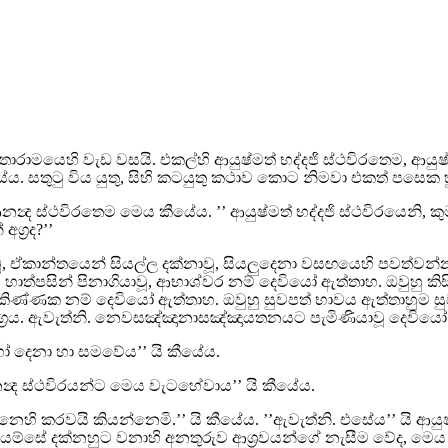
රාමයෙහි වැඩ වසයි. එකල්හි ආයුෂ්මත් භද්දජි ස්ථවිරතෙම, ආයුෂ
යේය. සතුටු විය යුතු, සිහි කටයුතු කථාව කොට නිමවා එකත් පසෙක
ද ස්ථවිරතෙම මෙය කීයේය. ’’ ආයුෂ්මත් භද්දජි ස්ථවිරයෙනි, කුමක් න
ග්‍රද?’’
, ඒකාන්තයෙන් සියල්ල දක්නාවූ, සියලුදෙනා වසඟයෙහි පවත්වන්නාව
, හාත්පසින් පිනාගියාවූ, ආභාශ්වර නම් දෙවියෝ ඇත්තාහ. ඔවුහු කිස
ුභකිණ්ණක නම් දෙවියෝ ඇත්තාහ. ඔවුහු සුවපත් භාවය ඇත්තාහුම සු
‍රය. ඇවැත්නි. නෙවසඤ්ඤානාසඤ්ඤායතනයට පැමිණියාවූ දෙවියෝ ඇ
හෝ දෙනා හා සමවේය’’ යි කීයේය.
ආනන්‍ද ස්ථවිරයන්ට මෙය වැටහේවාය’’ යි කීයේය.
හි කරවයි කියන්නෙමි.’’ යි කීයේය. ’’ඇවැත්නි. එසේය’’ යි ආයුෂ්ම
 යම්සේ දක්නහුට වනාහි අනතුරුව ආශ්‍රවයන්ගේ නැසීම වේද, මෙය ද