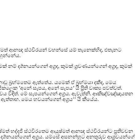
්මත් ආනන්‍ද ස්ථවිරයන් වහන්සේ යම් තැනෙක්හිද, එතැනට
 හුන්නේය.
ම් දර්‍ශනයන්ගෙන් අග්‍රද, කුමක් ශ්‍රවණයන්ගෙන් අග්‍රද, කුමක්
ූ බ්‍රහ්මතෙම ඇත්තේය. යමෙක් ඒ බ්‍රහ්මයා දකීද, මෙය
ිකලෙක ’අනේ සැපය, අනේ සැපය’ යි ප්‍රීති වාක්‍ය පවත්වත්.
වය විඳිත්. මේ සැපයන්ගෙන් අග්‍රය. ඇවැත්නි. ආකිඤ්චඤ්ඤායතන
ත්තාහ. මෙය භවයන්ගෙන් අග්‍රය’’ යි කීයේය.
ත් භද්දජි ස්ථවිරතෙම ආයුෂ්මත් ආනන්‍ද ස්ථවිරයන්ට ප්‍රතිවචන
ර්‍ශනයන්ගෙන් අග්‍රය. යම්සේ අසනන්හුට අනතුරුව ආශ්‍රවයන්ගේ