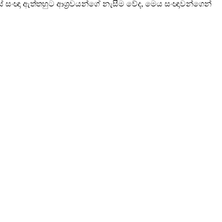
්සේ සංඥා ඇත්තහුට ආශ්‍රවයන්ගේ නැසීම වේද, මෙය සංඥාවන්ගෙන්