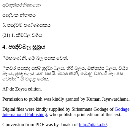
අඞ්ගුත්තරනිකායො
පඤ්චක නිපාතය
5. පඤ්චම පණ්ණාසකය
(21) 1. කිම්බිල වර්‍ගය
4. පඤ්චබල සූත්‍රය
’’මහණෙනි, මේ බල පසක් වෙත්.
’’කවර පසක්ද යත්? ශ්‍රද්‍ධා බලය, හිරි බලය, ඔත්තප්ප බලය, වීර්‍ය්‍ය
බලය, ප්‍රඥා බලය යන පසයි. මහණෙනි, මොහු වනාහි බල පස
වෙත්ය’’ යි වදාළ සේක.
AP de Zoysa
edition.
Permission to publish was kindly granted by Kumari Jayawardhana.
Digital files were kindly supplied by Sirisumana Godage of
Godage
International Publishing
, who publish a print edition of this text.
Conversion from PDF was by Janaka of
http://pitaka.lk/
.