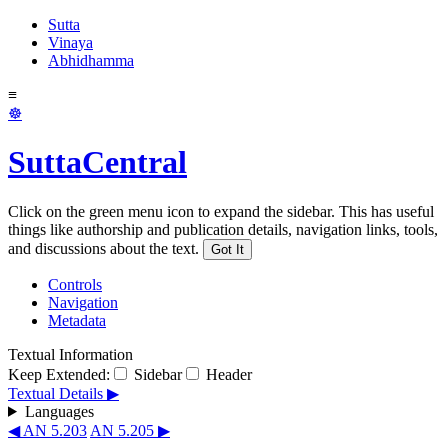
Sutta
Vinaya
Abhidhamma
≡
☸
SuttaCentral
Click on the green menu icon to expand the sidebar. This has useful
things like authorship and publication details, navigation links, tools,
and discussions about the text.
Got It
Controls
Navigation
Metadata
Textual Information
Keep Extended:
Sidebar
Header
Textual Details ▶
Languages
◀ AN 5.203
AN 5.205 ▶