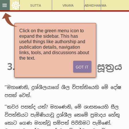
☸
≡
Sutta
Vinaya
Abhidhamma
Click on the green menu icon to
අඞ්ගුත්තරනිකායො
expand the sidebar. This has
පඤ්චක නිපාතය
useful things like authorship and
publication details, navigation
5. පඤ්චම පණ්ණාසකය
links, tools, and discussions about
(22) 2. අක්කොසක වර්‍ගය
the text.
3. සීලවිපත්‍යාදීනව සූත්‍රය
Got It
’’මහණෙනි, දුශ්ශීලයාගේ ශීල විපත්තියෙහි මේ දෝෂ
පසක් වෙත්.
’’කවර පසක්ද යත්? මහණෙනි, මේ ශාසනයෙහි සීල
විපත්තියට පැමිණියාවූ දුශ්ශීල තෙමේ ප්‍රමාදය හේතු
කොට ගෙණ මහත්වූ සම්පත් පිරිහීමට පැමිණේ.