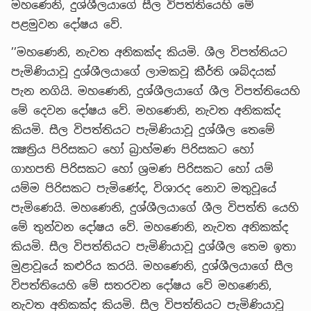
මහණෙනි, දුශ්ශීලයාගේ සීල විපත්තියෙහි මේ
පළමුවන දෝෂය වේ.
’’මහණෙනි, නැවත අනිකක්ද කියමි. ශීල විපත්තියට
පැමිණියාවූ දුශ්ශීලයාගේ ලාමකවූ කීර්ති ශබ්දයක්
පැන නගියි. මහණෙනි, දුශ්ශීලයාගේ ශීල විපත්තියෙහි
මේ දෙවන දෝෂය වේ. මහණෙනි, නැවත අනිකක්ද
කියමි. සීල විපත්තියට පැමිණියාවූ දුශ්ශීල තෙමේ
ක්‍ෂත්‍රිය පිරිසකට හෝ බ්‍රාහ්මණ පිරිසකට හෝ
ගාහපති පිරිසකට හෝ ශ්‍රමණ පිරිසකට හෝ යම්
යම්ම පිරිසකට පැමිණේද, විශාරද නොව මතුවූයේ
පැමිණෙයි. මහණෙනි, දුශ්ශීලයාගේ ශීල විපත්ති යෙහි
මේ තුන්වන දෝෂය වේ. මහණෙනි, නැවත අනිකක්ද
කියමි. සීල විපත්තියට පැමිණියාවූ දුශ්ශීල තෙම ඉතා
මුළාවූයේ කළුරිය කරයි. මහණෙනි, දුශ්ශීලයාගේ සීල
විපත්තියෙහි මේ සතරවන දෝෂය වේ මහණෙනි,
නැවත අනිකක්ද කියමි. සීල විපත්තියට පැමිණියාවූ