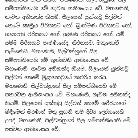
සම්පත්තියෙහි මේ දෙවන ආනිශංසය වේ. මහණෙනි,
නැවත අනිකක්ද කියමි. සීලයෙන් යුක්තවූ සිල්වත්
තෙමේ ක්‍ෂත්‍රිය පිරිසකට හෝ, බ්‍රාහ්මණ පිරිසකට හෝ,
ගෘහපති පිරිසකට හෝ, ශ්‍රමණ පිරිසකට හෝ, යම්
යම්ම පිරිසකට පැමිණියේද, නිර්භයව, මකුනොවී
පැමිණෙයි. මහණෙනි, සිල්වත්හුගේ සීල
සම්පත්තියෙහි මේ තුන්වෙනි ආනිශංසය වේ.
මහණෙනි, නැවත අනිකක්ද කියමි. සීලයෙන් යුක්තවූ
සිල්වත් තෙමේ මුළානොවූයේ කළුරිය කරයි.
මහණෙනි, සිල්වත්හුගේ සීල සම්පත්තියෙහි මේ
සතරවන ආනිශංසය වේ. මහණෙනි, නැවත අනිකක්ද
කියමි. සීලයෙන් යුක්තවූ සිල්වත් තෙමේ ශරීරයාගේ
බිඳීමෙන් මරණින් මතු සුගති නම් දිව්‍ය ලෝකයෙහි
උපදී. මහණෙනි, සිල්වත්හුගේ සීල සම්පත්තියෙහි මේ
පස්වන ආනිශංසය වේ.