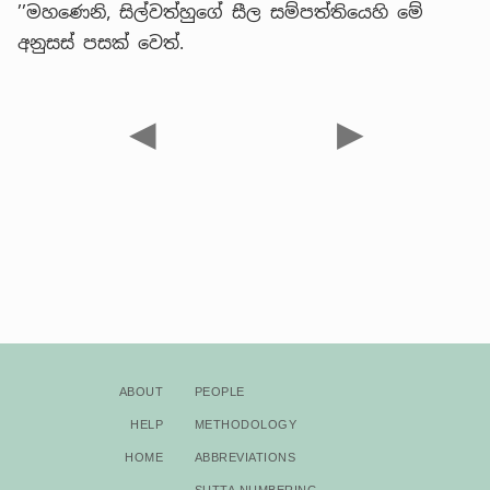
’’මහණෙනි, සිල්වත්හුගේ සීල සම්පත්තියෙහි මේ
අනුසස් පසක් වෙත්.
◀
▶
About
People
Help
Methodology
Home
Abbreviations
Sutta Numbering