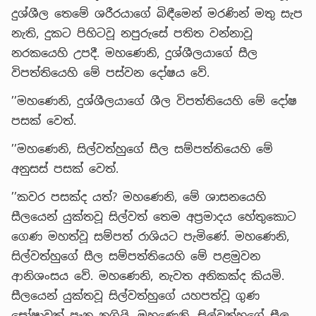
දුශ්ශීල තෙමේ ශරීරයාගේ බිඳීමෙන් මරණින් මතු සැප
නැති, දුකට පිහිටවූ නපුරුසේ පතිත වන්නාවූ
නරකයෙහි උපදී. මහණෙනි, දුශ්ශීලයාගේ සීල
විපත්තියෙහි මේ පස්වන දෝෂය වේ.
’’මහණෙනි, දුශ්ශීලයාගේ ශීල විපත්තියෙහි මේ දෝෂ
පසක් වෙත්.
’’මහණෙනි, සිල්වත්හුගේ සීල සම්පත්තියෙහි මේ
අනුසස් පසක් වෙත්.
’’කවර පසක්ද යත්? මහණෙනි, මේ ශාසනයෙහි
සීලයෙන් යුක්තවූ සිල්වත් තෙම අප්‍රමාදය හේතුකොට
ගෙණ මහත්වූ සම්පත් රාශියට පැමිණේ. මහණෙනි,
සිල්වත්හුගේ සීල සම්පත්තියෙහි මේ පළමුවන
ආනිශංසය වේ. මහණෙනි, නැවත අනිකක්ද කියමි.
සීලයෙන් යුක්තවූ සිල්වත්හුගේ යහපත්වූ ගුණ
ඝෝෂාවක් පැන නගියි. මහණෙනි, සිල්වත්හුගේ සීල