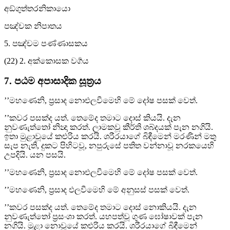
අඞ්ගුත්තරනිකායො
පඤ්චක නිපාතය
5. පඤ්චම පණ්ණාසකය
(22) 2. අක්කොසක වර්‍ගය
7. පඨම අපාසාදික සූත්‍රය
’’මහණෙනි, ප්‍රසාද නොඑලවීමෙහි මේ දෝෂ පසක් වෙත්.
’’කවර පසක්ද යත්. තෙමේද තමාට දොස් කියයි. දැන
නුවණැත්තෝ නින්‍දා කරත්. ලාමකවූ කීර්ති ශබ්දයක් පැන නගියි.
ඉතා මුළාවූයේ කළුරිය කරයි. ශරීරයාගේ බිඳීමෙන් මරණින් මතු
සැප නැති, දුකට පිහිටවූ, නපුරුසේ පතිත වන්නාවූ නරකයෙහි
උපදියි. යන පසයි.
’’මහණෙනි, ප්‍රසාද නොඑලවීමෙහි මේ දෝෂ පසක් වෙත්.
’’මහණෙනි, ප්‍රසාද එලවීමෙහි මේ අනුසස් පසක් වෙත්.
’’කවර පසක්ද යත්. තෙමේද තමාට දොස් නොකියයි. දැන
නුවණැත්තෝ ප්‍රසංශා කරත්. යහපත්වූ ගුණ ඝෝෂාවක් පැන
නගියි. මුළා නොවූයේ කළුරිය කරයි. ශරීරයාගේ බිඳීමෙන්