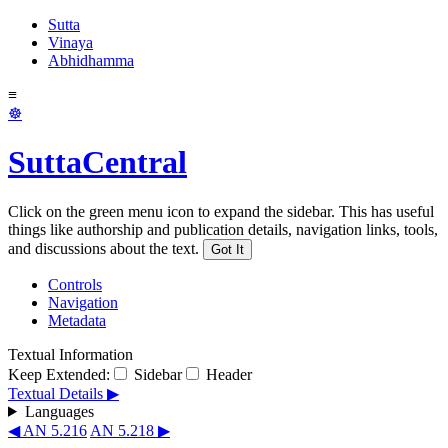
Sutta
Vinaya
Abhidhamma
≡
☸
SuttaCentral
Click on the green menu icon to expand the sidebar. This has useful
things like authorship and publication details, navigation links, tools,
and discussions about the text.
Got It
Controls
Navigation
Metadata
Textual Information
Keep Extended:
Sidebar
Header
Textual Details ▶
Languages
◀ AN 5.216
AN 5.218 ▶