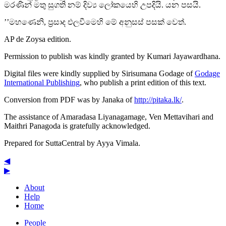
මරණින් මතු සුගති නම් දිව්‍ය ලෝකයෙහි උපදියි. යන පසයි.
’’මහණෙනි, ප්‍රසාද එලවීමෙහි මේ අනුසස් පසක් වෙත්.
AP de Zoysa
edition.
Permission to publish was kindly granted by Kumari Jayawardhana.
Digital files were kindly supplied by Sirisumana Godage of
Godage
International Publishing
, who publish a print edition of this text.
Conversion from PDF was by Janaka of
http://pitaka.lk/
.
The assistance of Amaradasa Liyanagamage, Ven Mettavihari and
Maithri Panagoda is gratefully acknowledged.
Prepared for SuttaCentral by
Ayya Vimala
.
◀
▶
About
Help
Home
People