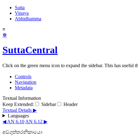
Sutta
Vinaya
Abhidhamma
≡
☸
SuttaCentral
Click on the green menu icon to expand the sidebar. This has useful thi
Controls
Navigation
Metadata
Textual Information
Keep Extended:
Sidebar
Header
Textual Details ▶
Languages
◀ AN 6.10
AN 6.12 ▶
අඞ්ගුත්තරනිකායො