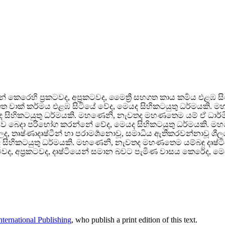
ීන් කෙරෙහි ප්‍රකටවද, අප්‍රකටවද, මෛත්‍රී සහගත කාය කර්‍මය එළ
ී සහගත වාක් කර්මය එළඹ සිටියේ වේද, මෙයද සිහිකටයුතු ධර්මයකි. මහ
ද සිහිකටයුතු ධර්මයකි. මහණෙනි, නැවතද මහණතෙම යම් ඒ ධාර්මිකවූ,
සමානව බෙදා පරිභෝග කරන්නේ වේද, මෙයද සිහිකටයුතු ධර්මයකි.
 තෘෂ්ණාදෘෂ්ටීන් හා පරාමර්‍ශනොවූ, සමාධිය ඇතිකරවන්නාවූ ශීලයෝ 
 සිහිකටයුතු ධර්මයකි. මහණෙනි, නැවතද මහණතෙම යම්බඳු දෘෂ්ටි
හා ප්‍රකටවද, අප්‍රකටවද, දෘෂ්ටියෙන් සමාන බවට පැමිණ වාසය කෙරේද, ම
ternational Publishing
, who publish a print edition of this text.