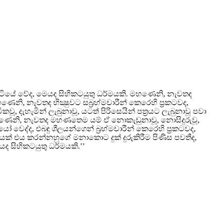
ඹ සිටියේ වේද, මෙයද සිහිකටයුතු ධර්මයකි. මහණෙනි, නැවතද
ණෙනි, නැවතද භික්‍ෂුවට සබ්‍රහ්මචාරීන් කෙරෙහි ප්‍රකටවද,
 දැහැමින් ලැබුනාවූ, යටත් පිරිසෙයින් පත්‍රයට ලැබුනාවූ පවා
 මහණෙනි, නැවතද මහණතෙම යම් ඒ නොකැඩුනාවූ, නොසිදුරුවූ,
වෙද්ද, එබඳු ශීලයන්ගෙන් බ්‍රහ්මචාරීන් කෙරෙහි ප්‍රකටවද,
යක් එය කරන්නහුගේ මනාකොට දුක් දුරුකිරීම පිණිස පවතීද,
ෙයද සිහිකටයුතු ධර්මයකි.’’