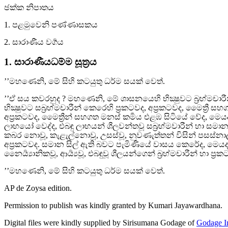
ඡක්ක නිපාතය
1. පළමුවෙනි පණ්ණාසකය
2. සාරාණීය වර්‍ගය
1. සාරාණීයධම්ම සූත්‍රය
’’මහණෙනි, මේ සිහි කටයුතු ධර්ම සයක් වෙත්.
’’ඒ සය කවරහුද ? මහණෙනි, මේ ශාසනයෙහි භික්‍ෂුවට බ්‍රහ්මචාර
භික්‍ෂුවට සබ්‍රහ්මචාරීන් කෙරෙහි ප්‍රකටවද, අප්‍රකටවද, මෛත්‍ර
අප්‍රකටවද, මෛත්‍රීන් සහගත මනස් කර්‍මය එළඹ සිටියේ වේද, මෙය
ලාභයෝ වෙද්ද, එබඳු ලාභයන් ශීලවන්තවූ සබ්‍රහ්මවාරීන් හා 
කබර නොවූ, කැළැල්නොවූ, උසස්වූ, නුවණැත්තන් විසින් පසස්නාලද,
අප්‍රකටවද. සමාන සිල් ඇති බවට පැමිණියේ වාසය කෙරේද, මෙයද
නෛර්‍ය්‍යානිකවූ, ආර්‍ය්‍යවූ, එබඳුවූ ශීලයන්ගෙන් බ්‍රහ්මචාරීන් 
’’මහණෙනි, මේ සිහි කටයුතු ධර්ම සයක් වෙත්.
AP de Zoysa
edition.
Permission to publish was kindly granted by Kumari Jayawardhana.
Digital files were kindly supplied by Sirisumana Godage of
Godage In