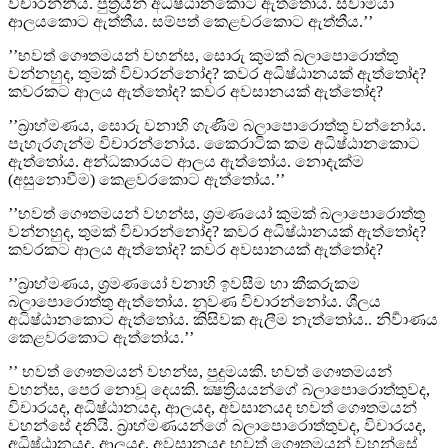
විචාරන්නීය. පුත්‍රයින් අධිෂ්ඨානකොට ඇත්තෝය. ස්වාමියා
ආලයකොට ඇත්තීය. සම්පත් කෙළවරකොට ඇත්තීය.’’
’’භවත් ගෞතමයන් වහන්ස, සොරු කුමක් බලාපොරොත්තු
වන්නහුද, තුමක් විචාරන්නෝද? කවර අධිෂ්ඨානයක් ඇත්තෝද?
කවරකට ආලය ඇත්තෝද? කවර අවසානයක් ඇත්තෝද?
’’බ්‍රාහ්මණය, සොරු වනාහි ගැණීම බලාපොරොත්තු වන්නෝය.
පැහැරගැන්ම විචාරන්නෝය. කෛරාටික කම අධිෂ්ඨානකොට
ඇත්තෝය. අන්‍ධකාරයට ආලය ඇත්තෝය. නොදැක්ම
(අසුනොවීම) කෙළවරකොට ඇත්තෝය.’’
’’භවත් ගෞතමයන් වහන්ස, ශ්‍රමණයෝ කුමක් බලාපොරොත්තු
වන්නහුද, තුමක් විචාරන්නෝද? කවර අධිෂ්ඨානයක් ඇත්තෝද?
කවරකට ආලය ඇත්තෝද? කවර අවසානයක් ඇත්තෝද?
’’බ්‍රාහ්මණය, ශ්‍රමණයෝ වනාහි ඉවසීම හා කීකරුකම
බලාපොරොත්තු ඇත්තෝය. නුවණ විචාරන්නෝය. ශීලය
අධිෂ්ඨානකොට ඇත්තෝය. කිසිවක ඇලීම නැත්තෝය.. නිර්‍වාණය
කෙළවරකොට ඇත්තෝය.’’
’’ භවත් ගෞතමයන් වහන්ස, පුදුමයකි. භවත් ගෞතමයන්
වහන්ස, පෙර නොවූ දෙයකි. ක්‍ෂත්‍රියයන්ගේ බලාපොරොත්තුවද,
විචාරයද, අධිෂ්ඨානයද, ආලයද, අවසානයද භවත් ගෞතමයන්
වහන්සේ දනියි. බ්‍රාහ්මණයන්ගේ බලාපොරොත්තුවද, විචාරයද,
අධිෂ්ඨානයද, ආලයද, අවසානයද භවත් ගෞතමයන් වහන්සේ