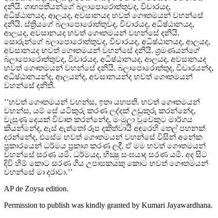
දනියි. ගෘහපතියන්ගේ බලාපොරොත්තුවද, විචාරයද,
අධිෂ්ඨානයද, ආලයද, අවසානයද භවත් ගෞතමයන් වහන්සේ
දනියි. ස්ත්‍රියගේ බලාපොරොත්තුවද, විචාරයද, අධිෂ්ඨානයද,
ආලයද, අවසානයද භවත් ගෞතමයන් වහන්සේ දනියි.
සොරුන්ගේ බලාපොරොත්තුවද, විචාරයද, අධිෂ්ඨානයද, ආලයද,
අවසානයද භවත් ගෞතමයන් වහන්සේ දනියි. ශ්‍රමණයන්ගේ
බලාපොරොත්තුවද, විචාරයද, අධිෂ්ඨානයද, ආලයද, අවසානයද
භවත් ගෞතමයන් වහන්සේ දනියි. බලාපොරොත්තුද, විචාරයන්ද,
අධිෂ්ඨානයන්ද, ආලයන්ද, අවසානයන්ද භවත් ගෞතමයන්
වහන්සේ දනිති.
’’භවත් ගෞතමයන් වහන්ස, ඉතා යහපති. භවත් ගෞතමයන්
වහන්ස, යම් සේ යටිකුරු කරණ ලද්දක් උඩුකුරු කරන්නේද,
වැසුණු දෙයක් විවෘත කරන්නේද, මංමුලා වූවෙකුට මාර්ගය
කියන්නේද, ඇස් ඇත්තෝ රූප දකිත්වායි අඳුරෙහි තෙල් පහනක්
දරන්නේද, එසේම භවත් ගෞතමයන් වහන්සේ විසින් අනේක
ප්‍රකාරයෙන් ධර්මය ප්‍රකාශ කරණ ලදී. ඒ මම භවත් ගෞතමයන්
වහන්සේ සරණ යමි. ධර්මයද, භික්‍ෂු සංඝයාද සරණ යමි. අද සිට
දිවි හිම් කොට සරණ ගිය උපාසකයකු කොට භවත් ගෞතමයන්
වහන්සේ මා දරාවා.’’
AP de Zoysa
edition.
Permission to publish was kindly granted by Kumari Jayawardhana.