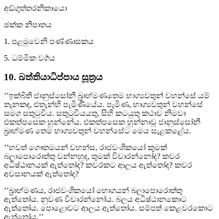
අඞ්ගුත්තරනිකායො
ඡක්ක නිපාතය
1. පළමුවෙනි පණ්ණාසකය
5. ධම්මික වර්‍ගය
10. ඛත්තියාධිප්පාය සූත්‍රය
’’ඉක්බිති ජානුස්සෝනී බ්‍රාහ්මණතෙම භාග්‍යවතුන් වහන්සේ යම්
තැනකද, එතැන්හි පැමිණියේය. පැමිණ, භාග්‍යවතුන් වහන්සේ
සමග සතුටුවිය. සතුටුවියයතු, සිහි කටයුතු කථාව නිමවා
එකත්පසෙක හුන්නේය. එකත්පසෙක හුන්නාවූ ජානුස්සෝනී
බ්‍රාහ්මණ තෙම භාග්‍යවතුන් වහන්සේට මෙය සැළකළේය.
’’භවත් ගෞතමයන් වහන්ස, රාජවංශිකයෝ කුමක්
බලාපොරොත්තු වන්නහුද, තුමක් විචාරන්නෝද? කවර
අධිෂ්ඨානයක් ඇත්තෝද? කවරකට ආලය ඇත්තෝද? කවර
අවසානයක් ඇත්තෝද?
’’බ්‍රාහ්මණය, රාජවංශිකයෝ භොගයන් බලාපොරොත්තු
ඇත්තෝය. නුවණ විචාරන්නෝය. බලය අධිෂ්ඨානකොට
ඇත්තෝය. පොළොවට ආලය ඇත්තෝය. සම්පත් කෙළවරකොට
ඇත්තෝය.’’