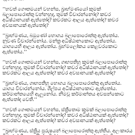
’’භවත් ගෞතමයන් වහන්ස, බ්‍රාහ්මණයෝ කුමක්
බලාපොරොත්තු වන්නහුද, තුමක් විචාරන්නෝද? කවර
අධිෂ්ඨානයක් ඇත්තෝද? කවරකට ආලය ඇත්තෝද? කවර
අවසානයක් ඇත්තෝද?
’’බ්‍රාහ්මණය, බමුණෝ භොගය බලාපොරොත්තු ඇත්තෝය.
නුවණ විචාරන්නෝය. මන්ත්‍ර අධිෂ්ඨානකොට ඇත්තෝය.
යාගයෙහි ආලය ඇත්තෝය. බ්‍රහ්මලෝකය කෙළවරකොට
ඇත්තෝය.’’
’’භවත් ගෞතමයන් වහන්ස, ගෘහපතීහු කුමක් බලාපොරොත්තු
වන්නහුද, තුමක් විචාරන්නෝද? කවර අධිෂ්ඨානයක් ඇත්තෝද?
කවරකට ආලය ඇත්තෝද? කවර අවසානයක් ඇත්තෝද?
’’බ්‍රාහ්මණය, ගෘහපතීහු භොගය බලාපොරොත්තු ඇත්තෝය.
යාගය විචාරන්නෝය. ශිල්පය අධිෂ්ඨානකොට ඇත්තෝය.
කර්මාන්තයෙහි ඇලුනෝය. නිමවූ කර්මාන්තය අවසන්කොට
ඇත්තෝද වෙති.’’
’’භවත් ගෞතමයන් වහන්ස, ස්ත්‍රීතොම කුමක් බලාපොරොත්තු
වන්නහුද, තුමක් විචාරන්නෝද? කවර අධිෂ්ඨානයක් ඇත්තෝද?
කවරකට ආලය ඇත්තෝද? කවර අවසානයක් ඇත්තෝද?
’’බ්‍රාහ්මණය, ස්ත්‍රිය පුරුෂයන් බලාපොරොත්තු ඇත්තීය. අලංකාරය