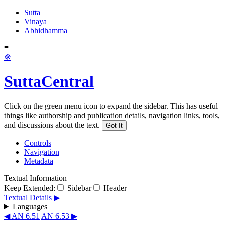
Sutta
Vinaya
Abhidhamma
≡
☸
SuttaCentral
Click on the green menu icon to expand the sidebar. This has useful
things like authorship and publication details, navigation links, tools,
and discussions about the text.
Got It
Controls
Navigation
Metadata
Textual Information
Keep Extended:
Sidebar
Header
Textual Details ▶
Languages
◀ AN 6.51
AN 6.53 ▶