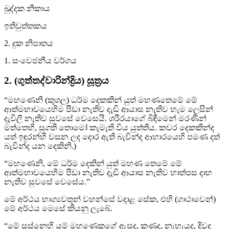
ඛුද්දක නිකාය
ඉතිවුත්තකය
2. දුක නිපාතය
1. සංවෙජනීය වර්ගය
2. (ගුත්තද්වාරින්ද්‍රිය) සූත්‍රය
“මහණෙනි (කුශල) ධර්ම දෙකකින් යුත් මහණතෙමේ මේ
ආත්මභාවයෙහිම පීඩා නැතිව දැඩි ආයාස නැතිව හැම ලෙසින්
දැවිලි නැතිව සුවසේ වෙසෙයි. ශරීරයාගේ බිඳීමෙන් මරණින්
මත්තෙහි, සුගති තොමෝ කැමැති විය යුත්තීය. කවර දෙකකින්ද
යත් ඉඳුරන්හි වසන ලද දොර ඇති බැවින්ද ආහාරයෙහි පමණ දත්
බැවින්ද යන දෙකිනි.)
“මහණෙනි, මේ ධර්ම දෙකින් යුත් මහණ තෙමේ මේ
ආත්මභාවයෙහිම පීඩා නැතිව දැඩි ආයාස නැතිව හාත්පස දාහ
නැතිව සුවසේ වෙසේය.”
මේ අර්ථය භාග්‍යවතුන් වහන්සේ වදාළ සේක, එහි (ගාථාවෙන්)
මේ අර්ථය මෙසේ කියනු ලැබේ.
“මේ සස්නෙහි යම් මහණෙකුගේ ඇසද, කණද, නැහැයද, දිවද