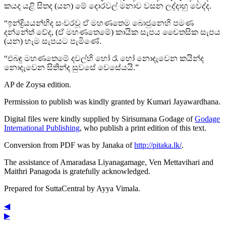
කයද යළි සිතද (යන) මේ දොරවල් මනාව වසන ලද්දාහු වෙද්ද.
“ඉන්ද්‍රියයන්හිද සංවරවූ ඒ මහණතෙම බොජුනෙහි පමණ
දන්නේත් වේද, (ඒ මහණතෙමේ) කායික සැපය චෛතසික සැපය
(යන) හැම සැපයට පැමිණේ.
“එබඳු මහණතෙමේ දවල්හි හෝ රෑ හෝ නොදැවෙන කයින්ද
නොදැවෙන සිතින්ද සුවසේ වෙසේයයි.”
AP de Zoysa
edition.
Permission to publish was kindly granted by Kumari Jayawardhana.
Digital files were kindly supplied by Sirisumana Godage of
Godage
International Publishing
, who publish a print edition of this text.
Conversion from PDF was by Janaka of
http://pitaka.lk/
.
The assistance of Amaradasa Liyanagamage, Ven Mettavihari and
Maithri Panagoda is gratefully acknowledged.
Prepared for SuttaCentral by
Ayya Vimala
.
◀
▶