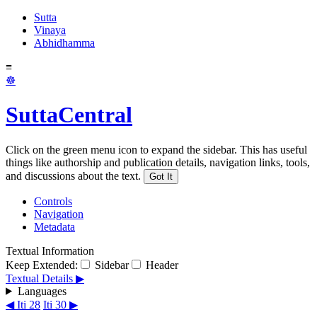
Sutta
Vinaya
Abhidhamma
≡
☸
SuttaCentral
Click on the green menu icon to expand the sidebar. This has useful
things like authorship and publication details, navigation links, tools,
and discussions about the text.
Got It
Controls
Navigation
Metadata
Textual Information
Keep Extended:
Sidebar
Header
Textual Details ▶
Languages
◀ Iti 28
Iti 30 ▶