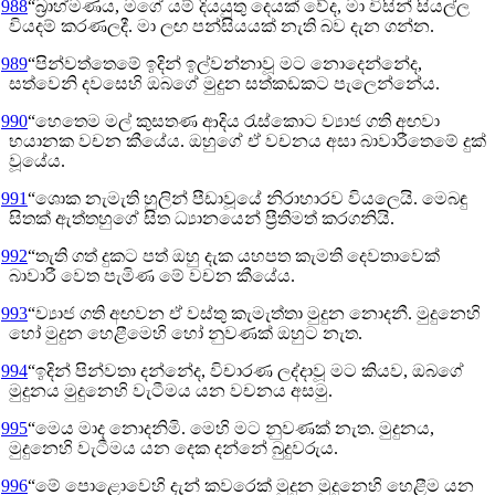
988
“බ්‍රාහ්මණය, මගේ යම් දියයුතු දෙයක් වේද, මා විසින් සියල්ල
වියදම් කරණලදී. මා ලඟ පන්සියයක් නැති බව දැන ගන්න.
989
“පින්වත්තෙමේ ඉදින් ඉල්වන්නාවූ මට නොදෙන්නේද,
සත්වෙනි දවසෙහි ඔබගේ මුදුන සත්කඩකට පැලෙන්නේය.
990
“හෙතෙම මල් කුසතණ ආදිය රැස්කොට ව්‍යාජ ගති අඟවා
භයානක වචන කීයේය. ඔහුගේ ඒ වචනය අසා බාවාරීතෙමේ දුක්
වූයේය.
991
“ශොක නැමැති හුලින් පීඩාවූයේ නිරාහාරව වියලෙයි. මෙබඳු
සිතක් ඇත්තහුගේ සිත ධ්‍යානයෙන් ප්‍රීතිමත් කරගනියි.
992
“තැති ගත් දුකට පත් ඔහු දැක යහපත කැමති දෙවතාවෙක්
බාවාරී වෙත පැමිණ මේ වචන කීයේය.
993
“ව්‍යාජ ගති අඟවන ඒ වස්තු කැමැත්තා මුදුන නොදනී. මුදුනෙහි
හෝ මුදුන හෙළීමෙහි හෝ නුවණක් ඔහුට නැත.
994
“ඉදින් පින්වතා දන්නේද, විචාරණ ලද්දාවූ මට කියව, ඔබගේ
මුදුනය මුදුනෙහි වැටීමය යන වචනය අසමු.
995
“මෙය මාද නොදනිමි. මෙහි මට නුවණක් නැත. මුදුනය,
මුදුනෙහි වැටීමය යන දෙක දන්නේ බුදුවරුය.
996
“මේ පොළොවෙහි දැන් කවරෙක් මුදුන මුදුනෙහි හෙළීම යන