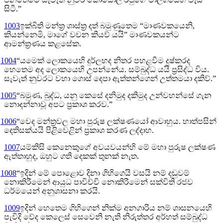
සිටී.”
1003
ඉක්බිති මන්ත්‍ර ශාස්ත්‍ර දත් බමුණුතෙම “මාණවකයෙනි,
කියන්නෙමි, මාගේ වචන කියව් යයි” මාණවකයන්ට
ආමන්ත්‍රණය කළසේක.
1004
“යමෙක් ලොකයෙහි දුර්ලභද නිතර පහළවීම දුෂ්කරද
හෙතෙම අද ලොකයෙහි උපන්නේය. සම්බුද්ධ යයි ප්‍රසිද්ධ විය.
සැවැත් නුවරට වහා ගොස් දෙපා ඇත්තන්ගෙන් උත්තමයා දකිව්.”
1005
“බමුණ, බුද්ධ, යනු කෙසේ දනිමුද දකිමුද උන්වහන්සේ ගැන
නොදන්නාවූ අපට ප්‍රකාශ කරව.”
1006
“වෙද මන්ත්‍රවල මහා පුරුෂ ලක්ෂණයෝ ආවාහුය. හාත්පසින්
දෙතිසක්යයි පිළිවෙළින් ප්‍රකාශ කරණ ලද්දාහ.
1007
යම්කිසි කෙනෙකුගේ අවයවයන්හි මේ මහා පුරුෂ ලක්ෂණ
ඇත්තාහුද, ඔහුට ගති දෙකක් තුනක් නැත.
1008
“ඉදින් මේ පොළොව දිනා ගිහිගෙයි වසයි නම් දඬුවම්
නොකිරීමෙන් ආයුධ පාවිච්චි නොකිරීමෙන් සක්විති රජව
ධර්මයෙන් අනුශාසනා කරයි.
1009
ඉදින් හෙතෙම ගිහිගෙන් නික්ම අනගාරිය නම් ශාසනයෙහි
පැවිදි වේද කෙලෙස් සෙවෙනි නැති නිරුත්තර අර්හත් සම්බුද්ධ