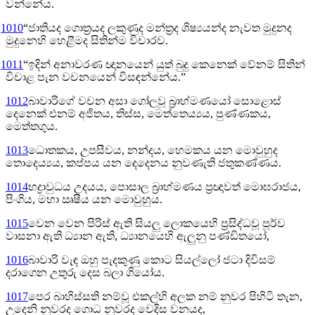
වන්නේය.
1010
“ජාතියද ගොත්‍රයද ලකුණුද මන්ත්‍රද ශිෂ්‍යයන්ද නැවත මුදුනද
මුදුනෙහි හෙළීමද සිතින්ම විචාරව.
1011
“ඉදින් අනාවරණ ඥානයෙන් යුත් බුදු කෙනෙක් වේනම් සිතින්
විචාළ පැන වචනයෙන් විසඳන්නේය.”
1012
බාවාරිගේ වචන අසා ගෝලවූ බ්‍රාහ්මණයෝ සොළොස්
දෙනෙක් එනම් අජිතය, තිස්ස, මෙත්තෙය්‍යය, පුණ්ණකය,
මෙත්තගුය.
1013
ධොතකය, උපසීවය, නන්දය, හෙමකය යන මොවුහුද
තොදෙය්‍යය, කප්පය යන දෙදෙනය නුවණැති ජතුකණ්ණය.
1014
භද්‍රාවුධය උදයය, පොසාල බ්‍රාහ්මණය ප්‍රඥාවත් මොඝරාජය,
පිංගිය, මහා ඍෂීය යන මොවුහුය.
1015
වෙන වෙන පිරිස් ඇති සියලු ලොකයෙහි ප්‍රසිද්ධවූ පූර්ව
වාසනා ඇති ධ්‍යාන ඇති, ධ්‍යානයෙහි ඇලුනු පණ්ඩිතයෝ,
1016
බාවාරි වැඳ ඔහු පැදකුණු කොට සියල්ලෝ ජටා දිවිසම්
දරාගෙන උතුරු දෙස බලා ගියෝය.
1017
පෙර බාහිස්සති නම්වූ එකල්හි අලක නම් නුවර පිහිටි තැන,
උදෙනි නුවරද ගොධ නුවරද වෙදිස වනයද,