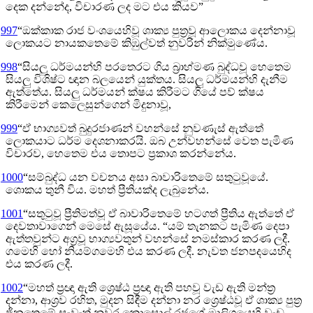
දෙක දන්නේද, විචාරණ ලද මට එය කියව”
997
“ඔක්කාක රාජ වංශයෙහිවූ ශාක්‍ය පුත්‍රවූ ආලොකය දෙන්නාවූ
ලොකයට නායකතෙමේ කිඹුල්වත් නුවරින් නික්මුණේය.
998
“සියලු ධර්මයන්හි පරතෙරට ගිය බ්‍රාහ්මණ බුද්ධවූ හෙතෙම
සියලු විශිෂ්ට ඥාන බලයෙන් යුක්තය. සියලු ධර්මයන්හි දැනීම
ඇත්තේය. සියලු ධර්මයන් ක්ෂය කිරීමට ගියේ පව් ක්ෂය
කිරීමෙන් කෙලෙසුන්ගෙන් මිදුනාවූ,
999
“ඒ භාග්‍යවත් බුදුරජාණන් වහන්සේ නුවණැස් ඇත්තේ
ලොකයාට ධර්ම දෙශනාකරයි. ඔබ උන්වහන්සේ වෙත පැමිණ
විචාරව, හෙතෙම එය තොපට ප්‍රකාශ කරන්නේය.
1000
“සම්බුද්ධ යන වචනය අසා බාවාරිතෙමේ සතුටුවූයේ.
ශොකය තුනී විය. මහත් ප්‍රීතියක්ද ලැබුනේය.
1001
“සතුටුවූ ප්‍රීතිමත්වූ ඒ බාවාරිතෙමේ හටගත් ප්‍රීතිය ඇත්තේ ඒ
දෙවතාවාගෙන් මෙසේ ඇසූයේය. “යම් තැනකට පැමිණ දෙපා
ඇත්තවුන්ට අග්‍රවූ භාග්‍යවතුන් වහන්සේ නමස්කාර කරණ ලදී.
ගමෙහි හෝ නියම්ගමෙහි එය කරණ ලදී. නැවත ජනපදයෙහිද
එය කරණ ලදී.
1002
“මහත් ප්‍රඥා ඇති ශ්‍රෙෂ්ඨ ප්‍රඥා ඇති පහවූ වැඩ ඇති මන්ත්‍ර
දන්නා, ආශ්‍රව රහිත, මුදන සිඳීම දන්නා නර ශ්‍රෙෂ්ඨවූ ඒ ශාක්‍ය පුත්‍ර
ජිනතෙමේ සැවැත් නුවර කොසොල් රජුගේ මාලිගයෙහි වැඩ