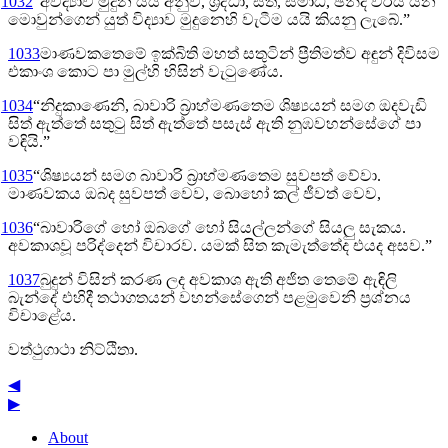
1032
“අවිද්‍යාව මුදුන යයි අනුව, ශ්‍රද්ධා, සති, සමාධි, ඡන්ද විරිය යන
මොවුන්ගෙන් යුත් විද්‍යාව මුදුනෙහි වැටීම යයි කියනු ලැබේ.”
1033
මාණවකතෙමේ ඉක්බිති මහත් සතුටින් ප්‍රීතිමත්ව අඳුන් දිවිසම
එකාංශ කොට පා මුල්හි හිසින් වැටුණේය.
1034
“නිදුකාණෙනි, බාවාරි බ්‍රාහ්මණතෙම ශිෂ්‍යයන් සමග ඔදවැඩි
සිත් ඇත්තේ සතුටු සිත් ඇත්තේ පසැස් ඇති නුඹවහන්සේගේ පා
වඳියි.”
1035
“ශිෂ්‍යයන් සමග බාවාරි බ්‍රාහ්මණතෙම සුවපත් වේවා.
මාණවකය ඔබද සුවපත් වෙව, බොහෝ කල් ජීවත් වෙව,
1036
“බාවාරිගේ හෝ ඔබගේ හෝ සියල්ලන්ගේ සියලු සැකය.
අවකාශවූ පරිද්දෙන් විචාරව. යමක් සිත කැමැත්තේද එයද අසව.”
1037
බුදුන් විසින් කරණ ලද අවකාශ ඇති අජිත තෙමේ ඇඳිලි
බැන්දේ එහිදී තථාගතයන් වහන්සේගෙන් පළමුවෙනි ප්‍රශ්නය
විචාළේය.
වත්ථුගාථා නිට්ඨිතා.
◀
▶
About