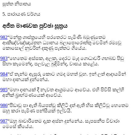
සුත්ත නිපාතය
5. පාරායණ වර්ගය
අජිත මාණවක පුච්ඡා සූත්‍රය
982
“මන්ත්‍ර ශාස්ත්‍රයෙහි පරතෙරට පැමිණි බමුණුතෙම
ආකිඤ්චඤ්ඤායතන ධ්‍යානය බලාපොරොත්තු වෙමින් රම්‍යවූ
කොසොල් නුවරින් දකුණු පැත්තට ගියේය.
983
“හෙතෙම අස්සක, අලක, දෙරට මැද ගොධාවරී ගඟබඩ පිඬු
සිඟා කෑමෙන්ද, පලවැල බුදිමින්ද, වාසය කළේය.
984
“ඒ තැන්ම ඇසුරු කොට ගමද මහත් වූහ. ඉන් ලත් ආදායමින්
මහා දානයක් දුන්නේය.
985
“මහා දානයක් දී නැවත ආශ්‍රමයට ආවේය. එහි පිවිසි කල්හි
අනික් බ්‍රාහ්මණයෙක් ආවේය.
986
“පීඩාවූ පා ඇති බියපත්වූ කිලිටි දත් ඇති හිස කිලිටිවූ හෙතෙම
ඔහු කරා පැමිණ පන්සීයක් ඉල්වයි.
987
“ඔහු බාවාරීතෙම දැක අස්න දුන්නේය. සැපසනීප විචාරා
මෙසේ කීයේය.