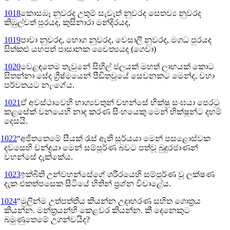
1018
කොසඹෑ නුවරද උතුම් සැවැත් නුවරද සෙතව්‍ය නුවරද
කිඹුල්වත් පුරයද, කුසිනාරා මන්දිරයද,
1019
පාවා නුවරද, භොග නුවරද, වෙසාලී නුවරද, මගධ පුරයද
සිත්කළු යහපත් පාසානක චෛත්‍යයද (ගෙවා)
1020
වෙළඳතෙම තැවුනේ සිහිල් ජලයක් මහත් ලාභයක් කොට
සිතන්නා සේද ග්‍රීෂ්මයෙන් පීඩිතවූයේ සෙවනකට මෙන්ද, වහා
පර්වතයට නැංගේය.
1021
ඒ අවස්ථාවෙහි භාග්‍යවතුන් වහන්සේ භික්ෂු සංඝයා පෙරටු
කළසේක් වනයෙහි නාද කරණ සිංහයෙකු මෙන් භික්ෂූන්ට දහම්
දෙසයි.
1022
“අජිතතෙමේ සීයක් රැස් ඇති සූර්යයා මෙන් පසළොස්වක
දවසෙහි චන්ද්‍රයා මෙන් සම්පූර්ණ බවට පත්වූ බුදුරජාණන්
වහන්සේ දැක්කේය.
1023
ඉක්බිති උන්වහන්සේගේ ශරීරයෙහි සම්පූර්ණ වූ ලක්ෂණ
දැක එකත්පසෙක සිටියේ හිතින් ප්‍රශ්න විචාළේය.
1024
“මුලින්ම උත්පත්තිය කියන්න උදාහරණ සහිත ගොත්‍රය
කියන්න. මන්ත්‍රයන්හි කෙළවර කියන්න. කී දෙනෙකුට
බමුණුතෙමේ උගන්වයිද?