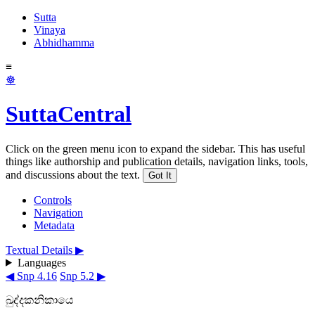
Sutta
Vinaya
Abhidhamma
≡
☸
SuttaCentral
Click on the green menu icon to expand the sidebar. This has useful
things like authorship and publication details, navigation links, tools,
and discussions about the text.
Got It
Controls
Navigation
Metadata
Textual Details ▶
Languages
◀ Snp 4.16
Snp 5.2 ▶
ඛුද්දකනිකායෙ