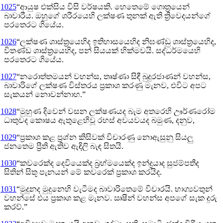
1025
“ආයුෂ එක්සිය විසි වර්ෂයකි. හෙතෙමේ ගොත්‍රයෙන්
බාවාරීය. ඔහුගේ ශරීරයෙහි ලක්ෂණ තුනක් ඇති ත්‍රිවෙදයන්ගේ
පරතෙරට ගියේය.
1026
“ලක්ෂණ ශාස්ත්‍රයෙහිද ඉතිහාසයෙහිද නිඝණ්ඩු ශාස්ත්‍රයෙහිද,
විතණ්ඩ ශාස්ත්‍රයෙහිද, පන් සියයක් හික්මවයි. සද්ධර්මයෙහි
පරතෙරට ගියේය.
1027
“නරොත්තමයන් වහන්ස, තෘෂ්ණා සිඳී බුදුරජාණන් වහන්ස,
බාවාරිගේ ලක්ෂණ විස්තරය ප්‍රකාශ කරණු මැනව, එවිට අපට
සැකයන් නොවන්නාහ.”
1028
“මුහුණ දිවෙන් වසන ලක්ෂණයද බැම අතරෙහි ඌර්ණරෝම
ධාතුවද කොෂය ඇතුළෙහිවූ රහස් අවයවයද බමුණ, දනුව,
1029
“ප්‍රකාශ කළ ප්‍රශ්න කිසිවක් විචාරණු නොඇසුනු සියලු
ජනතෙම ප්‍රීති ඇතිව ඇඳිලි බැඳ සිතයි.
1030
“කවරෙක්ද දෙවියෙක්ද බ්‍රහ්මයෙක්ද ඉන්ද්‍රයාද සුජම්පතීද
සිතින් සිතූ පැනයන් මේ කවරෙක් ප්‍රකාශ කරයිද.
1031
“මුදුනද මුදුනෙහි වැටීමද බාවාරිතෙමේ විචාරයි. භාග්‍යවතුන්
වහන්සේ එය ප්‍රකාශ කළ මැනව. ඍෂීන් වහන්ස අපගේ සැක දුරු
කරව්.”