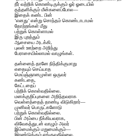
நீர் வற்றிக் கொண்டிருக்கும் ஓர் ஓடையில்
தத்தளிக்கும் மீன்களைப்போல—
இதைக் கண்ட பின்
‘எனது’ என்று சொந்தம் கொண்டாடாமல்
தோற்றங்கள் மீது
பற்றுக் கொள்ளாமல்
இரு புறத்தும்
ஆசையை அடக்கி,
புலன் ஊற்றை அறிந்து
பேராசையில்லாமல் வாழுங்கள்.
தன்னைத் தானே நிந்திக்குமாறு
எதையும் செய்யாத
மெய்ஞ்ஞானமுள்ள ஒருவர்
கண்டதை,
கேட்டதைப்
பற்றிக் கொள்வதில்லை.
மனக்குறிப்புகளை அறிந்தவராக
வெள்ளத்தைத் தாண்டி விடுகிறார்—
முனிவர் பொருட்களோடு
பற்றுக் கொள்வதில்லை.
பின் அம்பை நீக்கியவராக,
விவேகத்துடன் வாழும் அவர்
இம்மைக்கும் மறுமைக்கும்—
இரண்டுக்கும் ஏங்குவதில்லை.