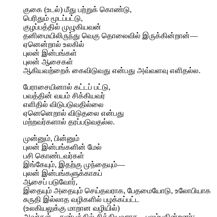
குகை (உடல்) மீது பற்றுக் கொண்டு,
பெரிதும் மூடப்பட்டு,
குழப்பத்தில் முழுகியவன்
தனிமையிலிருந்து வெகு தொலைவில் இருக்கின்றான்—
ஏனென்றால் உலகில்
புலன் இன்பங்கள்
புலன் ஆசைகள்
ஆகியவற்றைக் கைவிடுவது என்பது அவ்வளவு எளிதல்ல.
பேராசையினால் கட்டப் பட்டு,
பவத்தின் வயம் சிக்கியவர்
எளிதில் விடுபடுவதில்லை
ஏனெனெறால் விடுதலை என்பது
மற்றவர்களால் தரப்படுவதல்ல.
முன்னும், பின்னும்
புலன் இன்பங்களின் மேல்
பசி கொண்டவர்கள்
இங்கேயும், இதற்கு முந்தையும்—
புலன் இன்பங்களுக்காகப்
ஆசைப் படுவோர்,
இதையும் அதையும் செய்தவராக, பேதமையோடு, உலோபியாக
சுருதி இல்லாத வழிகளில் பழக்கப்பட்ட
(உலகியலுக்கு மாறான வழியில்)
அவர்கள்—துன்பத்தில் சிக்கியவராக—புலம்புகின்றனர்: