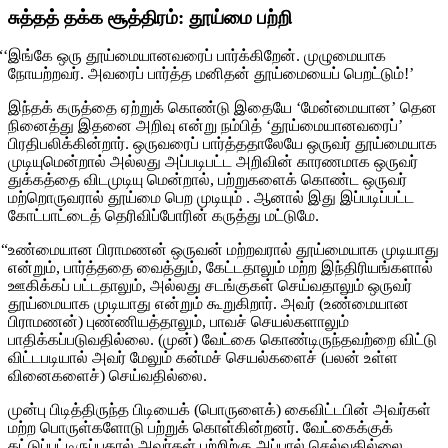
சுத்தத் தக்க சூத்திரம்: தூய்மை பற்றி
“‘இங்கே ஒரு தூய்மையானவரைப் பார்க்கிறேன். முழுமையாக
நோயற்றவர். அவரைப் பார்த்த மனிதன் தூய்மையைப் பெறட்டும்!’
இந்தக் கருத்தை ஏற்றுக் கொண்டு இதையே ‘மேன்மையான’ தென
நினைத்து இதனை அறிவு என்று நம்பித் ‘தூய்மையானவரைப்’
பிரதிபலிக்கின்றார். ஒருவரைப் பார்த்ததாலேயே ஒருவர் தூய்மையாக
முடியுமென்றால் அல்லது அப்படிபட்ட அறிவின் காரணமாக ஒருவர்
துக்கத்தை விடமுடியு மென்றால், பற்றுகளைக் கொண்ட ஒருவர்
மற்றொருவரால் தூய்மை பெற முடியும் . ஆனால் இது இப்படிப்பட்ட
கோட்பாட்டைத் தெரிவிப்போரின் கருத்து மட்டுமே.
“உண்மையான பிராமணன் ஒருவன் மற்றவரால் தூய்மையாக முடியாது
என்றும், பார்த்ததை வைத்தும், கேட்டதாலும் மற்ற இந்திரியங்களால்
ஊகிக்கப் பட்டதாலும், அல்லது சடங்குகள் செய்வதாலும் ஒருவர்
தூய்மையாக முடியாது என்றும் கூறுகிறார். அவர் (உண்மையான
பிராமணன்) புண்ணியத்தாலும், பாவச் செயல்களாலும்
பாதிக்கப்படுவதில்லை. (முன்) வேட்கை கொண்டிருந்தவற்றை விட்டு
விட்டபடியால் அவர் மேலும் கன்மச் செயல்களைச் (பலன் உள்ள
வினைகளைச்) செய்வதில்லை.
முன்பு பிடித்திருந்த பிடியைக் (பொருளைக்) கைவிட்டபின் அவர்கள்
மற்ற பொருள்களோடு பற்றுக் கொள்கின்றனர். வேட்கைக்குக்
கட்டுப்பட்டிருப்பதால் அவர்கள் பற்றிற்கு அப்பால் செல்வதில்லை