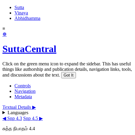
Sutta
Vinaya
Abhidhamma
≡
☸
SuttaCentral
Click on the green menu icon to expand the sidebar. This has useful
things like authorship and publication details, navigation links, tools,
and discussions about the text.
Got It
Controls
Navigation
Metadata
Textual Details ▶
Languages
◀ Snp 4.3
Snp 4.5 ▶
சுத்த நிபாதம் 4.4