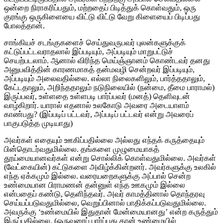
ஒன்றை நிராகரிப்பதும், மற்றதைப் பிடித்துக் கொள்வதும், ஒரு
குரங்கு ஒருகிளையை விட்டு விட்டு வேறு கிளையைப் பிடிப்பது
போலத்தான்.
சாங்கியச் சடங்குகளைச் செய்துவருபவர் புலன்களுக்குக்
கட்டுப்பட்டவராதலால் இப்படியும், அப்படியும் மாறுபட்டுச்
செயற்படலாம். ஆனால் விரிந்த மெய்ஞ்ஞானம் கொண்டவர் தனது
அனுபவித்தின் காரணமாகத் தன்மவழி சென்றவர் இப்படியும்,
அப்படியும் அலைவதில்லை. எல்லா நிலைகளிலும், பார்த்ததாலும்,
கேட்டதாலும், அறிந்ததாலும் நடுநிலையில் (நன்மை, தீமை பாராமல்)
இருப்பவர், உள்ளதை உள்ளபடி பார்ப்பவர் (மனத்) தெளிவுடன்
வாழ்கிறார். யாரால் எதனால் உலகோடு அவரை அடையாளம்
காண்பது? (இப்படிப் பட்டவர், அப்படிப் பட்டவர் என்று அவரைப்
பாகுபடுத்த முடியாது)
அவர்கள் எதையும் ஊகிப்பதில்லை அல்லது எந்தக் கருத்தையும்
பின்தொடர்வதுமில்லை. தங்களை முழுமையாகத்
தூய்மையானவர்கள் என்று சொல்லிக் கொள்வதுமில்லை. அவர்கள்
(வேட்கையின்) கட்டுகளை அவிழ்க்கின்றனர். அவர்களுக்கு உலகில்
எந்த ஏக்கமும் இல்லை. வரையறைகளுக்கு அப்பால் சென்ற
உண்மையான பிராமணன் தன்னுள் எந்த ஊகமும் இல்லை
என்பதைப் கண்டு, தெளிந்தவர். அவர் காமத்தினால் தொந்தரவு
செய்யப்படுவதுமில்லை, வெறுப்பினால் பாதிக்கப்படுவதுமில்லை.
அவருக்கு ‘உண்மையில் இதுதான் மேன்மையானது’ என்ற கருத்தும்
இருப்பதில்லை. (ஒருவரைப் பார்ப்பது தான் உண்மையில்