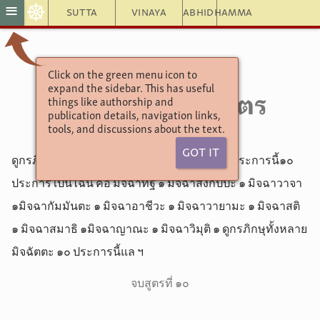
☸
≡
Sutta
Vinaya
Abhidhamma
Click on the green menu icon to
อังคุตตรนิกาย
expand the sidebar. This has useful
things like authorship and
10.132. มิจฉัตตสูตร
publication details, navigation links,
tools, and discussions about the text.
Got It
ดูกรภิกษุทั้งหลาย มิจฉัตตะ (ความเป็นผิด) ๑๐ ประการนี้๑๐
ประการ เป็นไฉน คือ มิจฉาทิฐิ ๑ มิจฉาสังกัปปะ ๑ มิจฉาวาจา
๑มิจฉากัมมันตะ ๑ มิจฉาอาชีวะ ๑ มิจฉาวายามะ ๑ มิจฉาสติ
๑ มิจฉาสมาธิ ๑มิจฉาญาณะ ๑ มิจฉาวิมุติ ๑ ดูกรภิกษุทั้งหลาย
มิจฉัตตะ ๑๐ ประการนี้แล ฯ
จบสูตรที่ ๑๐