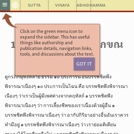
☸
≡
Sutta
Vinaya
Abhidhamma
Click on the green menu icon to
อังคุตตรนิกาย
expand the sidebar. This has useful
10.48. อภิณหปัจจเวกขณ
things like authorship and
publication details, navigation links,
ธรรมสูตร
tools, and discussions about the text.
Got It
ดูกรภิกษุทั้งหลาย ธรรม ๑๐ ประการนี้ อันบรรพชิตพึง
พิจารณาเนืองๆ ๑๐ ประการเป็นไฉน คือ บรรพชิตพึงพิจารณา
เนืองๆ ว่าเราเป็นผู้มีเพศต่างจากคฤหัสถ์ ๑ บรรพชิตพึง
พิจารณาเนืองๆ ว่า การเลี้ยงชีพของเราเนื่องด้วยผู้อื่น ๑
บรรพชิตพึงพิจารณาเนืองๆ ว่า อากัปกิริยาอย่างอื่นอันเราควร
ทำมีอยู่ ๑ บรรพชิตพึงพิจารณาเนืองๆ ว่า เราย่อมติเตียน