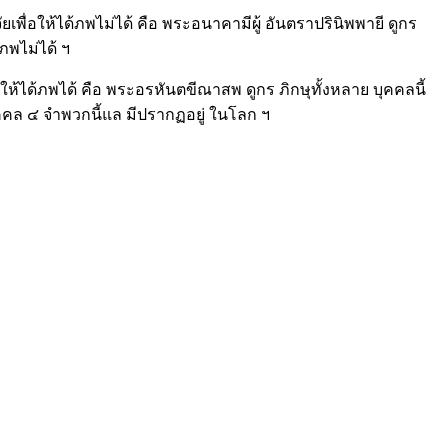
ัยเพื่อให้ได้ภพไม่ได้ คือ พระอนาคามีผู้ อันตราปรินิพพายี ดูกร
้ภพไม่ได้ ฯ
่อให้ได้ภพได้ คือ พระอรหันตขีณาสพ ดูกร ภิกษุทั้งหลาย บุคคลนี้
 บุคคล ๔ จำพวกนี้แล มีปรากฏอยู่ ในโลก ฯ