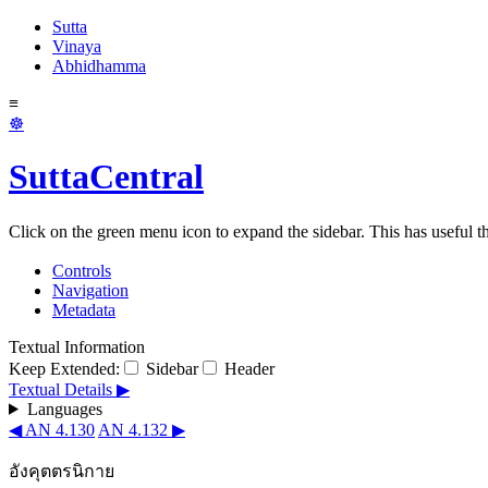
Sutta
Vinaya
Abhidhamma
≡
☸
SuttaCentral
Click on the green menu icon to expand the sidebar. This has useful thi
Controls
Navigation
Metadata
Textual Information
Keep Extended:
Sidebar
Header
Textual Details ▶
Languages
◀ AN 4.130
AN 4.132 ▶
อังคุตตรนิกาย