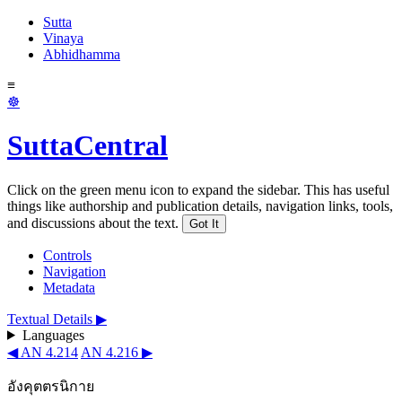
Sutta
Vinaya
Abhidhamma
≡
☸
SuttaCentral
Click on the green menu icon to expand the sidebar. This has useful
things like authorship and publication details, navigation links, tools,
and discussions about the text.
Got It
Controls
Navigation
Metadata
Textual Details ▶
Languages
◀ AN 4.214
AN 4.216 ▶
อังคุตตรนิกาย