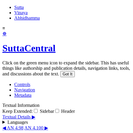
Sutta
Vinaya
Abhidhamma
≡
☸
SuttaCentral
Click on the green menu icon to expand the sidebar. This has useful
things like authorship and publication details, navigation links, tools,
and discussions about the text.
Got It
Controls
Navigation
Metadata
Textual Information
Keep Extended:
Sidebar
Header
Textual Details ▶
Languages
◀ AN 4.98
AN 4.100 ▶