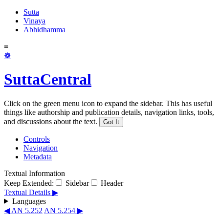
Sutta
Vinaya
Abhidhamma
≡
☸
SuttaCentral
Click on the green menu icon to expand the sidebar. This has useful
things like authorship and publication details, navigation links, tools,
and discussions about the text.
Got It
Controls
Navigation
Metadata
Textual Information
Keep Extended:
Sidebar
Header
Textual Details ▶
Languages
◀ AN 5.252
AN 5.254 ▶