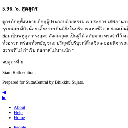
5.96. ๖. สุตสูตร
ดูกรภิกษุทั้งหลาย ภิกษุผู้ประกอบด้วยธรรม ๕ ประการ เสพอานาปา
ธุระน้อย มีกิจน้อย เลี้ยงง่าย ยินดียิ่งในบริขารแห่งชีวิต ๑ ย่อม
ย่อมเป็นพหูสูต ทรงสุตะ สั่งสมสุตะ เป็นผู้ได้ สดับมาก ทรงจำไว
ทั้งอรรถ พร้อมทั้งพยัญชนะ บริสุทธิ์บริบูรณ์สิ้นเชิง ๑ ย่อมพิ
ธรรมที่ไม่ กำเริบ ต่อกาลไม่นานนัก ฯ
จบสูตรที่ ๖
Siam Rath edition.
Prepared for SuttaCentral by
Bhikkhu Sujato
.
◀
▶
About
Help
Home
People