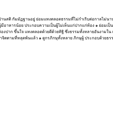
นสติ กัมมัฏฐานอยู่ ย่อมแทงตลอดธรรมที่ไม่กำเริบต่อกาลไม่นานนั
เป็นผู้มีอาหารน้อย ประกอบความเป็นผู้ไม่เห็นแก่ปากแก่ท้อง ๑ ย่อมเป
้ คล่องปาก ขึ้นใจ แทงตลอดด้วยดีด้วยทิฐิ ซึ่งธรรมทั้งหลายอันงา
จารณาจิตตามที่หลุดพ้นแล้ว ๑ ดูกรภิกษุทั้งหลาย ภิกษุผู้ ประกอบด