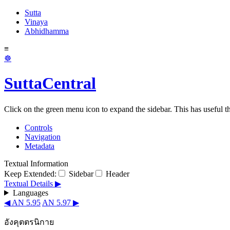
Sutta
Vinaya
Abhidhamma
≡
☸
SuttaCentral
Click on the green menu icon to expand the sidebar. This has useful thi
Controls
Navigation
Metadata
Textual Information
Keep Extended:
Sidebar
Header
Textual Details ▶
Languages
◀ AN 5.95
AN 5.97 ▶
อังคุตตรนิกาย