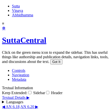
Sutta
Vinaya
Abhidhamma
≡
☸
SuttaCentral
Click on the green menu icon to expand the sidebar. This has useful
things like authorship and publication details, navigation links, tools,
and discussions about the text.
Got It
Controls
Navigation
Metadata
Textual Information
Keep Extended:
Sidebar
Header
Textual Details ▶
Languages
◀ AN 6.18
AN 6.20 ▶