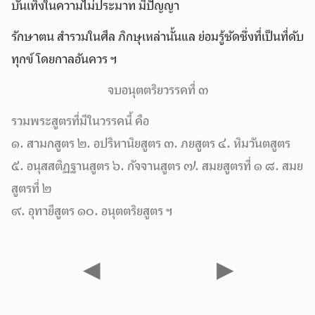
บันเทิงในความไม่ประมาท มีปัญญา
รักษาตน สำรวมในศีล ภิกษุเหล่านั้นแล ย่อมรู้ชัดซึ่งที่เป็นที่ดับ
ทุกข์ โดยกาลอันควร ฯ
จบอนุตตริยวรรคที่ ๓
รวมพระสูตรที่มีในวรรคนี้ คือ
๑. สามกสูตร ๒. อปริหานิยสูตร ๓. ภยสูตร ๔. หิมวันตสูตร
๕. อนุสสติฏฐานสูตร ๖. กัจจานสูตร ๗. สมยสูตรที่ ๑ ๘. สมย
สูตรที่ ๒
๙. อุทายีสูตร ๑๐. อนุตตริยสูตร ฯ
◀
▶