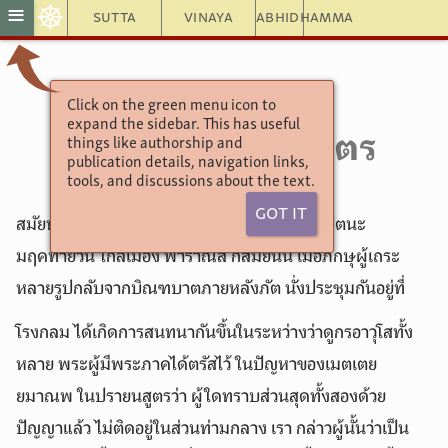
☸
≡
Sutta
Vinaya
Abhidhamma
Click on the green menu icon to
อังคุตตรนิกาย
expand the sidebar. This has useful
things like authorship and
6.61. ๗. ปรายนสูตร
publication details, navigation links,
tools, and discussions about the text.
Got It
สมัยหนึ่ง พระผู้มีพระภาคประทับอยู่ ณ ป่าอิสิปตนะ
มฤคทายวัน ใกล้เมือง พาราณสี ก็สมัยนั้น เมื่อภิกษุผู้เถระ
หลายรูปกลับจากบิณฑบาตภายหลังภัต นั่งประชุมกันอยู่ที่
โรงกลม ได้เกิดการสนทนากันขึ้นในระหว่างว่าดูกรอาวุโสทั้ง
หลาย พระผู้มีพระภาคได้ตรัสไว้ ในปัญหาของเมตเตย
ยมาณพ ในปรายนสูตรว่า ผู้ใดทราบส่วนสุดทั้งสองด้วย
ปัญญาแล้ว ไม่ติดอยู่ในส่วนท่ามกลาง เรา กล่าวผู้นั้นว่าเป็น