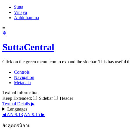
Sutta
Vinaya
Abhidhamma
≡
☸
SuttaCentral
Click on the green menu icon to expand the sidebar. This has useful thi
Controls
Navigation
Metadata
Textual Information
Keep Extended:
Sidebar
Header
Textual Details ▶
Languages
◀ AN 9.13
AN 9.15 ▶
อังคุตตรนิกาย