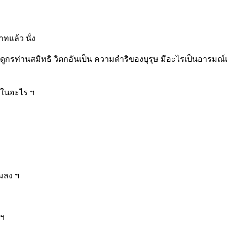
าทแล้ว นั่ง
ดูกรท่านสมิทธิ วิตกอันเป็น ความดำริของบุรุษ มีอะไรเป็นอารมณ์เ
ันในอะไร ฯ
ุมลง ฯ
 ฯ