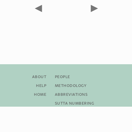
◀
▶
About
People
Help
Methodology
Home
Abbreviations
Sutta Numbering
Bibliography
Copyright